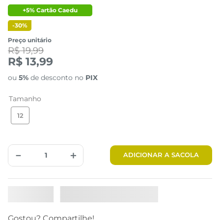
+5% Cartão Caedu
-
30%
Preço unitário
R$ 19,99
R$ 13,99
ou
5%
de desconto no
PIX
Tamanho
12
Tabela de Medidas
－
＋
ADICIONAR A SACOLA