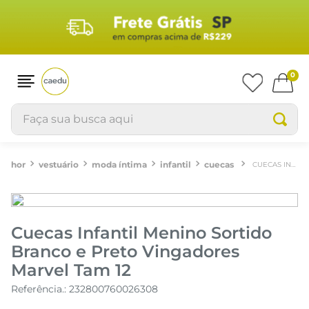
0
Faça sua busca aqui
vestuário
moda íntima
infantil
cuecas
CUECAS INFANTIL MENINO SORTIDO BRANCO E PRETO VINGADORES MARVEL TAM 12
Cuecas Infantil Menino Sortido
Branco e Preto Vingadores
Marvel Tam 12
Referência.
:
232800760026308