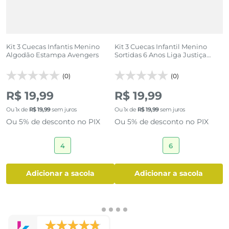
Kit 3 Cuecas Infantis Menino
Kit 3 Cuecas Infantil Menino
K
Algodão Estampa Avengers
Sortidas 6 Anos Liga Justiça
S
Batman
(0)
(0)
R$ 19,99
R$ 19,99
R
Ou
1
x de
R$
19
,
99
sem juros
Ou
1
x de
R$
19
,
99
sem juros
O
Ou 5% de desconto no PIX
Ou 5% de desconto no PIX
O
4
6
adicionar a sacola
adicionar a sacola