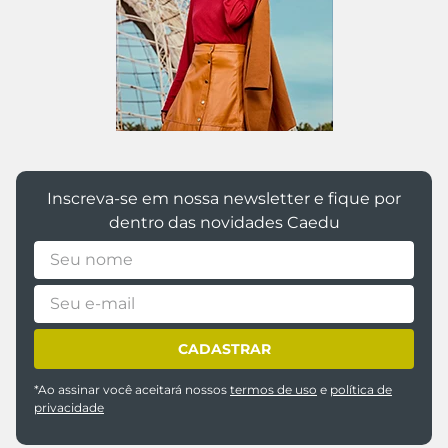
Inscreva-se em nossa newsletter e fique por
dentro das novidades Caedu
CADASTRAR
*Ao assinar você aceitará nossos
termos de uso
e
política de
privacidade