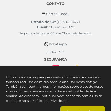
CONTATO
Cartão Caedu
Estado de SP
: (11) 3003-4221
Brasil:
0800-012-7070
Segunda à Sexta das 08h- às 21h, exceto feriados.
Whatsapp
(11) 2664-3410
SEGURANÇA
FORMAS DE PAGAMENTO
Utilizamos cookies para personalizar conteúdo e anúncios,
fornecer recursos de mídia social e analisar nosso tráfego.
Também compartilhamos informações sobre o uso do nosso
site com nossos parceiros de mídia social, publicidade e
análise. Ao clicar em Continuar, você concorda com o uso de
cookies e nossa
Política de Privacidade