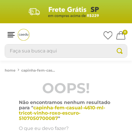
0
Faça sua busca aqui
capinha-fem-casual-4610-ml-tricot-vinho-roxo-escuro-5107050700087
OOPS!
Não encontramos nenhum resultado
para "
capinha-fem-casual-4610-ml-
tricot-vinho-roxo-escuro-
5107050700087
"
O que eu devo fazer?