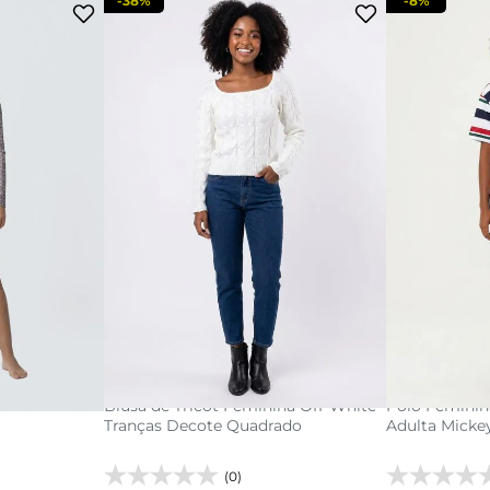
-
38%
-
8%
P
M
G
GG
PP
GG
adicionar a sacola
adi
acola
ga Feminina
Blusa de Tricot Feminina Off-White
Polo Feminina
Tranças Decote Quadrado
Adulta Micke
(0)