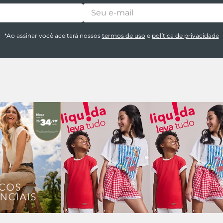
*Ao assinar você aceitará nossos
termos de uso
e
política de privacidade