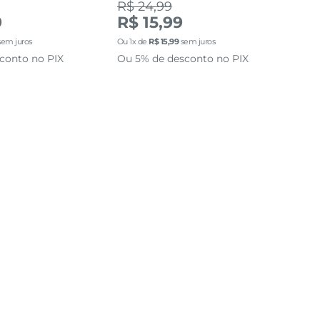
R$ 24,99
R$
9
R$ 15,99
R$
em juros
Ou
1
x de
R$
15
,
99
sem juros
Ou
2
conto no PIX
Ou 5% de desconto no PIX
Ou 