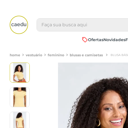
Faça sua busca aqui
Ofertas
Novidades
F
vestuário
feminino
blusas e camisetas