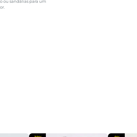
to ou sandálias para um
or.