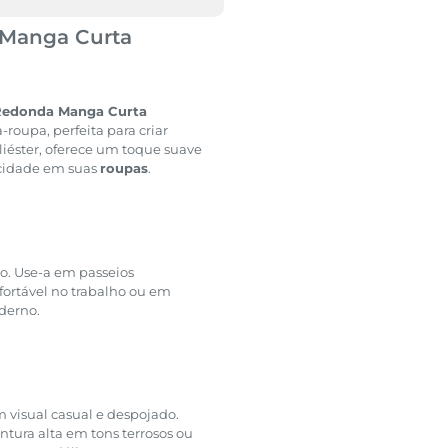
 Manga Curta
 Redonda Manga Curta
roupa, perfeita para criar
liéster, oferece um toque suave
icidade em suas
roupas
.
o. Use-a em passeios
fortável no trabalho ou em
derno.
 visual casual e despojado.
tura alta em tons terrosos ou