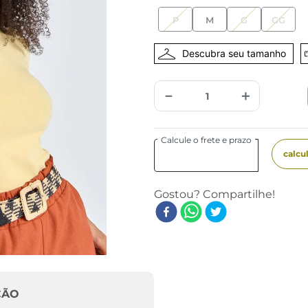
P
M
G
GG
－
＋
ÇÃO