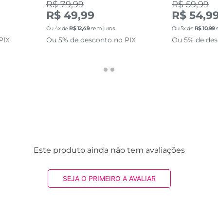
R$ 79,99
R$ 59,99
R$ 49,99
R$ 54,9
Ou
4
x de
R$
12
,
49
sem juros
Ou
5
x de
R$
10
,
99
s
PIX
Ou 5% de desconto no PIX
Ou 5% de des
Este produto ainda não tem avaliações
SEJA O PRIMEIRO A AVALIAR