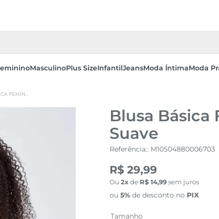
eminino
Masculino
Plus Size
Infantil
Jeans
Moda Íntima
Moda Pr
BLUSA BÁSICA FEMININA AMARELO SUAVE
Blusa Básica
Suave
Referência.
:
M10504880006703
R$ 29,99
Ou
2
de
R$
14
,
99
sem juros
ou
5%
de desconto no
PIX
Tamanho