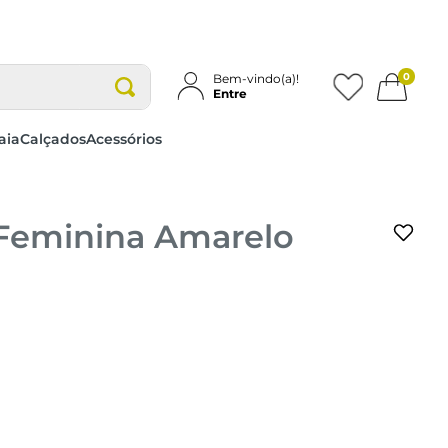
0
Bem-vindo(a)!
Entre
aia
Calçados
Acessórios
 Feminina Amarelo