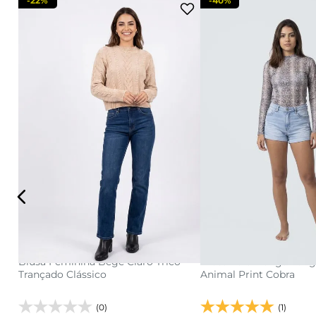
-
22%
-
40%
P
M
G
GG
P
M
G
adicionar a sacola
adicionar a s
pa
Blusa Feminina Bege Claro Tricô
Blusa Tule Manga Lon
Trançado Clássico
Animal Print Cobra
(0)
(1)