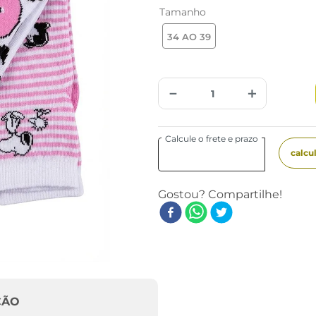
Tamanho
34 AO 39
－
＋
ÇÃO