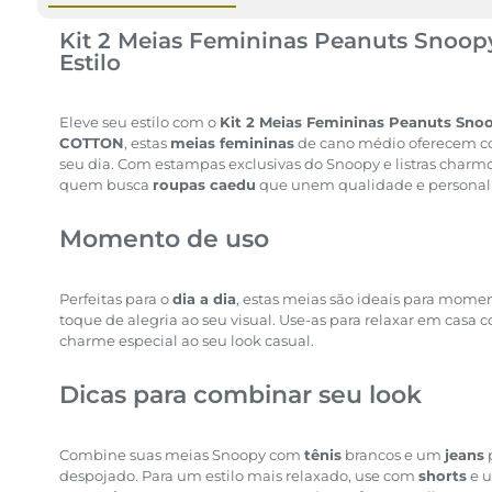
Kit 2 Meias Femininas Peanuts Snoop
Estilo
Eleve seu estilo com o
Kit 2 Meias Femininas Peanuts Sno
COTTON
, estas
meias femininas
de cano médio oferecem co
seu dia. Com estampas exclusivas do Snoopy e listras charmos
quem busca
roupas caedu
que unem qualidade e persona
Momento de uso
Perfeitas para o
dia a dia
, estas meias são ideais para mome
toque de alegria ao seu visual. Use-as para relaxar em casa
charme especial ao seu look casual.
Dicas para combinar seu look
Combine suas meias Snoopy com
tênis
brancos e um
jeans
p
despojado. Para um estilo mais relaxado, use com
shorts
e 