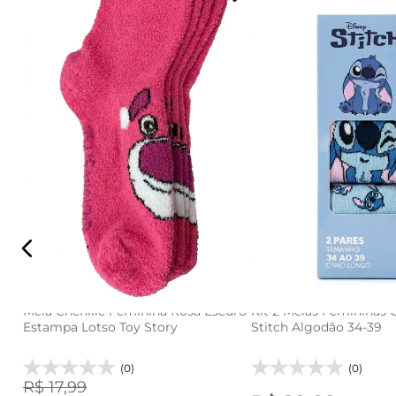
34 AO 39
34 AO 3
adicionar a sacola
adicionar a s
Meia Chenille Feminina Rosa Escuro
Kit 2 Meias Femininas
Estampa Lotso Toy Story
Stitch Algodão 34-39
(0)
(0)
R$ 17,99