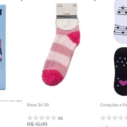
9
34 AO 39
acola
adicionar a sacola
adi
 Cano Longo
Meia Feminina de Pelúcia Listrada
Meias Invisív
Rosa 34-39
Corações e P
(0)
R$ 15,99