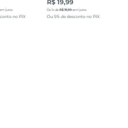
R$ 19,99
R$
em juros
Ou
1
x de
R$
19
,
99
sem juros
Ou
1
conto no PIX
Ou 5% de desconto no PIX
Ou 