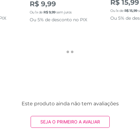
R$ 15,99
R$ 9,99
Ou
1
x de
R$
15
,
99
s
Ou
1
x de
R$
9
,
99
sem juros
PIX
Ou 5% de des
Ou 5% de desconto no PIX
Este produto ainda não tem avaliações
SEJA O PRIMEIRO A AVALIAR