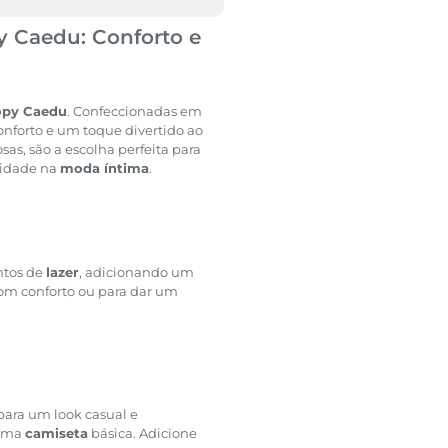
y Caedu: Conforto e
opy Caedu
. Confeccionadas em
nforto e um toque divertido ao
as, são a escolha perfeita para
lidade na
moda íntima
.
ntos de
lazer
, adicionando um
 com conforto ou para dar um
ara um look casual e
uma
camiseta
básica. Adicione