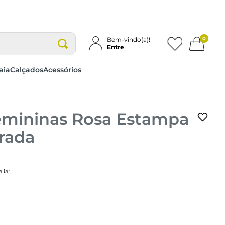
0
Bem-vindo(a)!
Entre
aia
Calçados
Acessórios
Femininas Rosa Estampa
trada
liar