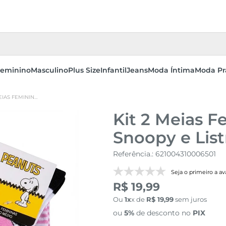
eminino
Masculino
Plus Size
Infantil
Jeans
Moda Íntima
Moda Pr
KIT 2 MEIAS FEMININAS ROSA ESTAMPA SNOOPY E LISTRADA
Kit 2 Meias 
Snoopy e Lis
Referência.
:
621004310006501
Seja o primeiro a ava
R$ 19,99
Ou
1
x de
R$
19
,
99
sem juros
ou
5%
de desconto no
PIX