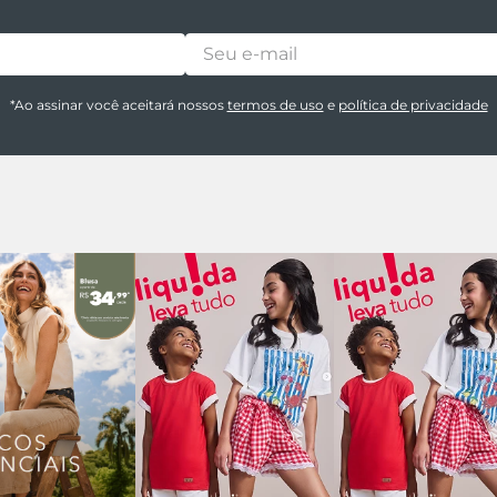
*Ao assinar você aceitará nossos
termos de uso
e
política de privacidade