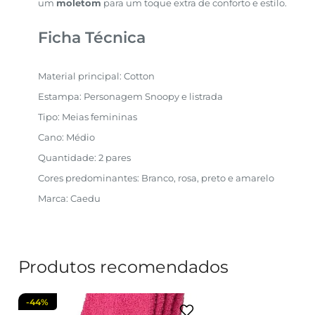
um
moletom
para um toque extra de conforto e estilo.
Ficha Técnica
Material principal: Cotton
Estampa: Personagem Snoopy e listrada
Tipo: Meias femininas
Cano: Médio
Quantidade: 2 pares
Cores predominantes: Branco, rosa, preto e amarelo
Marca: Caedu
Produtos recomendados
-
44%