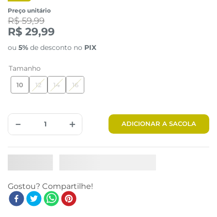
Preço unitário
R$ 59,99
R$ 29,99
ou
5%
de desconto no
PIX
Tamanho
10
12
14
16
－
＋
ADICIONAR A SACOLA