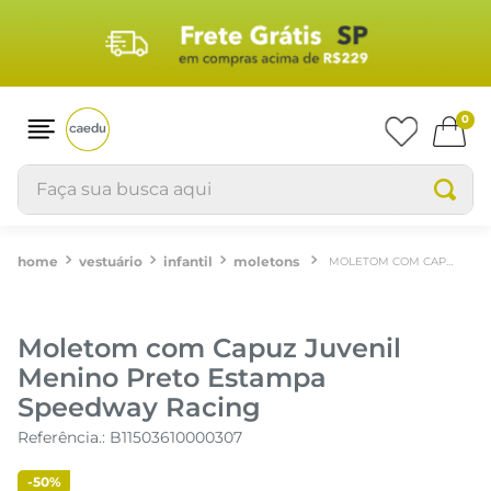
0
Faça sua busca aqui
vestuário
infantil
moletons
MOLETOM COM CAPUZ JUVENIL MENINO PRETO ESTAMPA SPEEDWAY RACING
Moletom com Capuz Juvenil
Menino Preto Estampa
Speedway Racing
Referência.
:
B11503610000307
-
50%