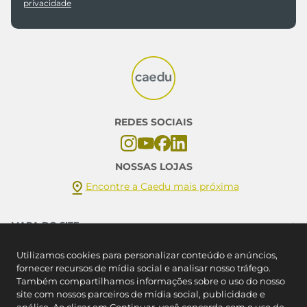
CADASTRAR
*Ao assinar você aceitará nossos
termos de uso
e
política de
privacidade
REDES SOCIAIS
Utilizamos cookies para personalizar conteúdo e anúncios,
fornecer recursos de mídia social e analisar nosso tráfego.
Também compartilhamos informações sobre o uso do nosso
NOSSAS LOJAS
site com nossos parceiros de mídia social, publicidade e
Encontre a Caedu mais próxima