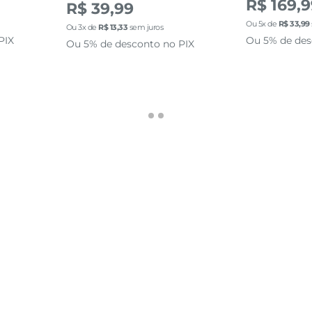
R$ 169,
R$ 39,99
Ou
5
x de
R$
33
,
99
Ou
3
x de
R$
13
,
33
sem juros
PIX
Ou 5% de des
Ou 5% de desconto no PIX