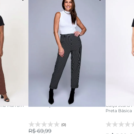
GG
34
3
P
M
G
GG
4
acola
adicionar a sacola
nina Marrom
Calça Feminina Listrada
Calça Jeans 
adi
Preta Básica
(0)
R$ 69,99