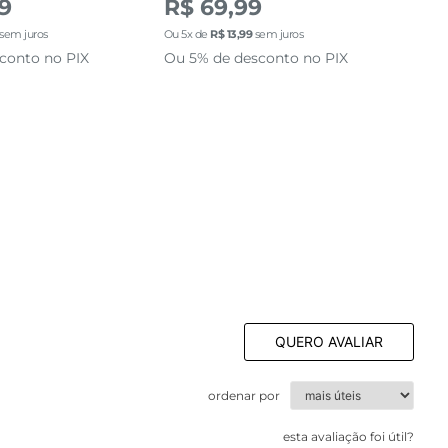
99
R$ 69,99
R$
sem juros
Ou
5
x de
R$
13
,
99
sem juros
Ou
5
conto no PIX
Ou 5% de desconto no PIX
Ou 
QUERO AVALIAR
ordenar por
esta avaliação foi útil?