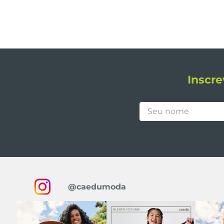
Inscre
@caedumoda