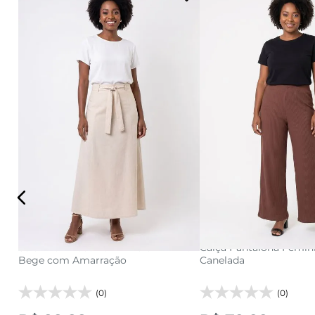
P
M
G
PP
P
M
G
GG
adicionar a s
adicionar a sacola
edu
Saia Midi Evasê Feminina em Linho
Calça Pantalona Femi
Bege com Amarração
Canelada
(0)
(0)