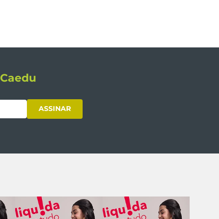
s Caedu
ASSINAR