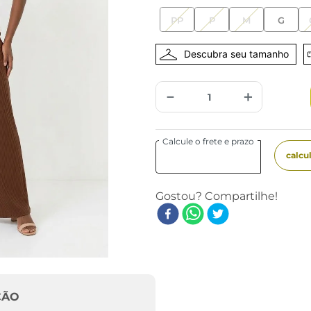
PP
P
M
G
－
＋
ÇÃO