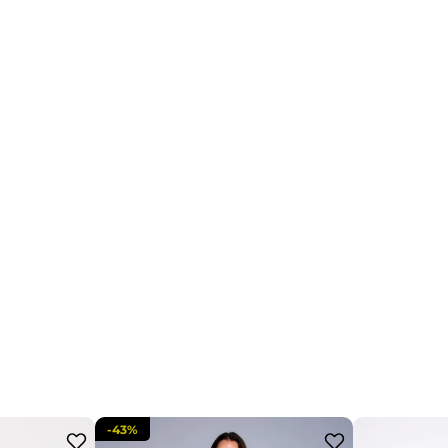
-
43%