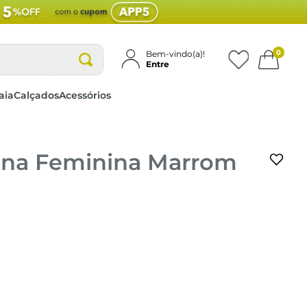
0
Bem-vindo(a)!
Entre
aia
Calçados
Acessórios
ona Feminina Marrom