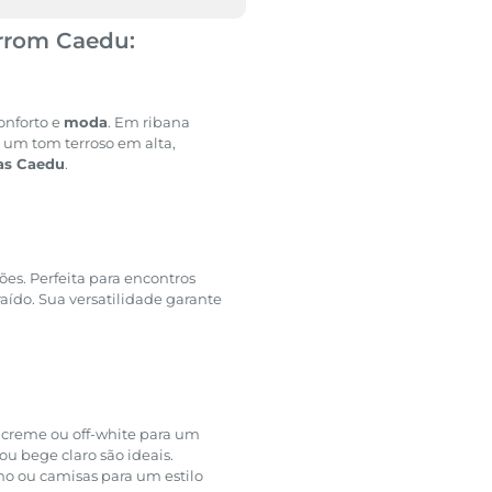
rrom Caedu:
onforto e
moda
. Em ribana
, um tom terroso em alta,
as Caedu
.
iões. Perfeita para encontros
aído. Sua versatilidade garante
 creme ou off-white para um
 ou bege claro são ideais.
 ou camisas para um estilo