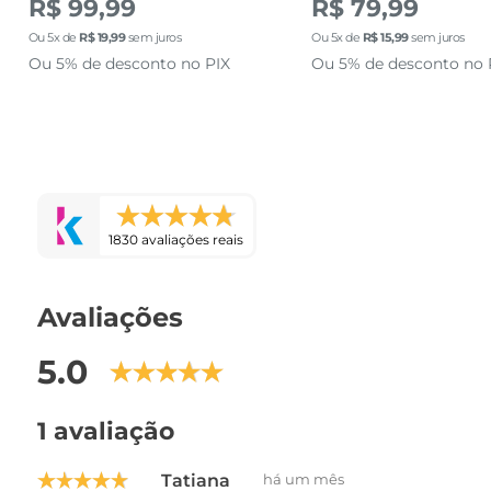
R$ 99,99
R$ 79,99
Ou
5
x de
R$
19
,
99
sem juros
Ou
5
x de
R$
15
,
99
sem juros
Ou 5% de desconto no PIX
Ou 5% de desconto no 
1830 avaliações reais
Avaliações
5.0
1 avaliação
Tatiana
há um mês