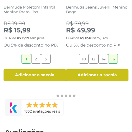
Bermuda Moletom Infantil
Bermuda Jeans Juvenil Menino
S
Menino Preto Liso
Bege
L
(0)
(0)
R$ 19,99
R$ 79,99
R
R$ 15,99
R$ 49,99
R
Ou
1
x de
R$
15
,
99
sem juros
Ou
4
x de
R$
12
,
49
sem juros
O
Ou 5% de desconto no PIX
Ou 5% de desconto no PIX
O
1
2
3
10
12
14
16
adicionar a sacola
adicionar a sacola
1832 avaliações reais