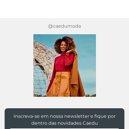
@caedumoda
Inscreva-se em nossa newsletter e fique por
dentro das novidades Caedu