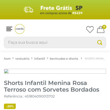
0
Faça sua busca aqui
vestuário
infantil
bermudas e shorts
SHORTS INFANTIL MENINA ROSA TERROSO COM SORVETES BORDADOS
Shorts Infantil Menina Rosa
Terroso com Sorvetes Bordados
Referência.
:
451804090013702
-
20%