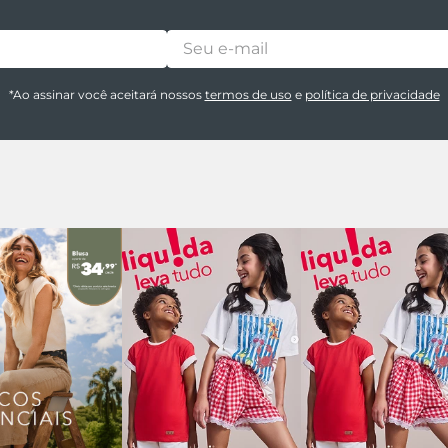
*Ao assinar você aceitará nossos
termos de uso
e
política de privacidade