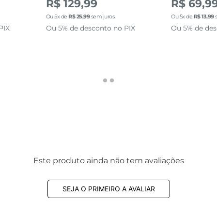
R$ 129,99
R$ 69,9
Ou
5
x de
R$
25
,
99
sem juros
Ou
5
x de
R$
13
,
99
s
PIX
Ou 5% de desconto no PIX
Ou 5% de des
Este produto ainda não tem avaliações
SEJA O PRIMEIRO A AVALIAR