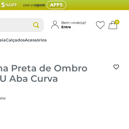
0
Bem-vindo(a)!
Entre
aia
Calçados
Acessórios
na Preta de Ombro
PU Aba Curva
liar