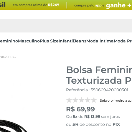
eminino
Masculino
Plus Size
Infantil
Jeans
Moda Íntima
Moda Pr
BOLSA FEMININA PRETA DE OMBRO TEXTURIZADA PU ABA CURVA
Bolsa Femini
Texturizada 
Referência.
:
550609420000301
Seja o primeiro a ava
R$ 69,99
Ou
5
de
R$
13
,
99
sem juros
ou
5%
de desconto no
PIX