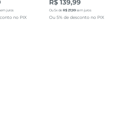
9
R$ 139,99
R$
em juros
Ou
5
x de
R$
27
,
99
sem juros
Ou
5
conto no PIX
Ou 5% de desconto no PIX
Ou 