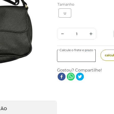
Tamanho
U
－
＋
ÇÃO