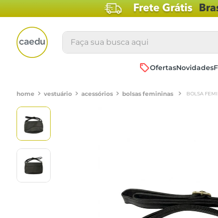
Faça sua busca aqui
Ofertas
Novidades
F
vestuário
acessórios
bolsas femininas