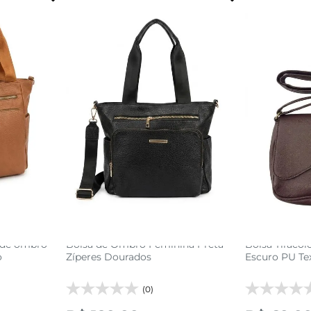
U
acola
adicionar a sacola
adi
a de ombro
Bolsa de Ombro Feminina Preta
Bolsa Tiraco
o
Zíperes Dourados
Escuro PU Te
(0)