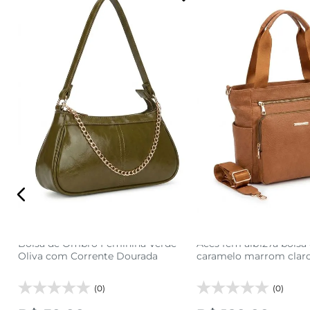
U
U
adicionar a sacola
adicionar a s
Bolsa de Ombro Feminina Verde
Aces fem aib127a bols
Oliva com Corrente Dourada
caramelo marrom clar
(0)
(0)