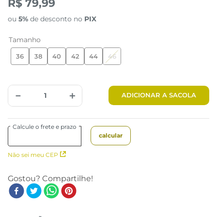
R$ 79,99
ou
5%
de desconto no
PIX
Tamanho
36
38
40
42
44
46
－
＋
ADICIONAR A SACOLA
Não sei meu CEP