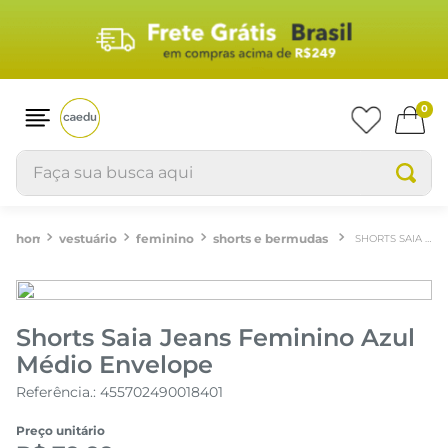
0
Faça sua busca aqui
vestuário
feminino
shorts e bermudas
SHORTS SAIA JEANS FEMININO AZUL MÉDIO ENVELOPE
Shorts Saia Jeans Feminino Azul
Médio Envelope
Referência.
:
455702490018401
Preço unitário