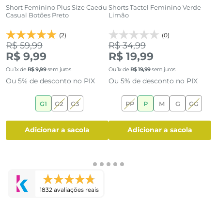
Short Feminino Plus Size Caedu
Shorts Tactel Feminino Verde
S
Casual Botões Preto
Limão
B
(2)
(0)
R$ 59,99
R$ 34,99
R
R$ 9,99
R$ 19,99
Ou
1
x de
R$
9
,
99
sem juros
Ou
1
x de
R$
19
,
99
sem juros
O
Ou 5% de desconto no PIX
Ou 5% de desconto no PIX
O
6
G1
G2
G3
PP
P
M
G
GG
adicionar a sacola
adicionar a sacola
1832 avaliações reais