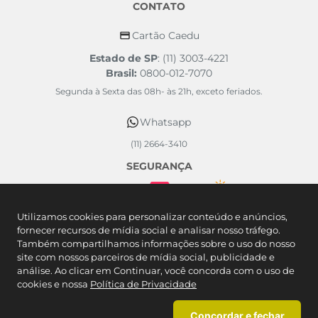
CONTATO
Cartão Caedu
Estado de SP
: (11) 3003-4221
Brasil:
0800-012-7070
Segunda à Sexta das 08h- às 21h, exceto feriados.
Whatsapp
(11) 2664-3410
SEGURANÇA
FORMAS DE PAGAMENTO
Utilizamos cookies para personalizar conteúdo e anúncios,
fornecer recursos de mídia social e analisar nosso tráfego.
Também compartilhamos informações sobre o uso do nosso
site com nossos parceiros de mídia social, publicidade e
análise. Ao clicar em Continuar, você concorda com o uso de
cookies e nossa
Política de Privacidade
Concordar e fechar
Caedu Comércio Varejista de Artigos do Vestuário SA. - Rodovia Castelo