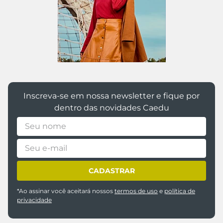
Inscreva-se em nossa newsletter e fique por
dentro das novidades Caedu
CADASTRAR
*Ao assinar você aceitará nossos
termos de uso
e
política de
privacidade