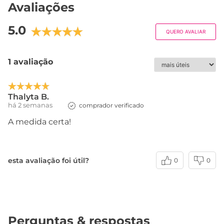
Avaliações
5.0
QUERO AVALIAR
1 avaliação
Thalyta B.
há 2 semanas
comprador verificado
A medida certa!
esta avaliação foi útil?
0
0
Perguntas & respostas