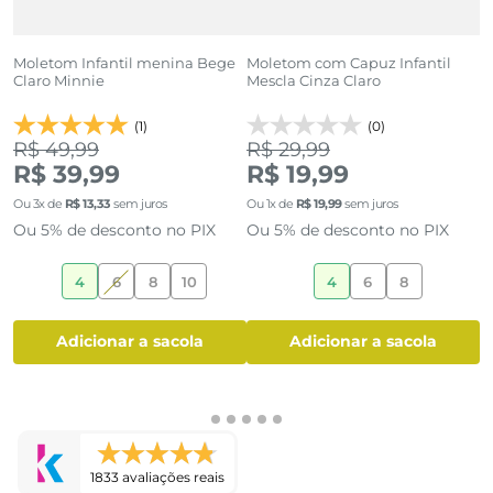
Moletom Infantil menina Bege
Moletom com Capuz Infantil
M
Claro Minnie
Mescla Cinza Claro
V
(1)
(0)
R$ 49,99
R$ 29,99
R
R$ 39,99
R$ 19,99
R
Ou
3
x de
R$
13
,
33
sem juros
Ou
1
x de
R$
19
,
99
sem juros
O
Ou 5% de desconto no PIX
Ou 5% de desconto no PIX
O
4
6
8
10
4
6
8
adicionar a sacola
adicionar a sacola
1833 avaliações reais