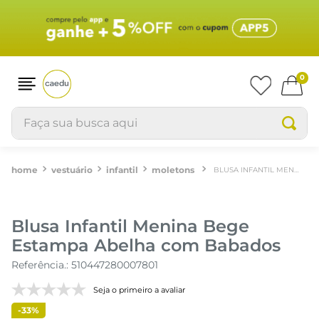
0
Faça sua busca aqui
vestuário
infantil
moletons
BLUSA INFANTIL MENINA BEGE ESTAMPA ABELHA COM BABADOS
Blusa Infantil Menina Bege
Estampa Abelha com Babados
Referência.
:
510447280007801
Seja o primeiro a avaliar
-
33%