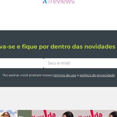
va-se e fique por dentro das novidade
*Ao assinar você aceitará nossos
termos de uso
e
política de privacidade