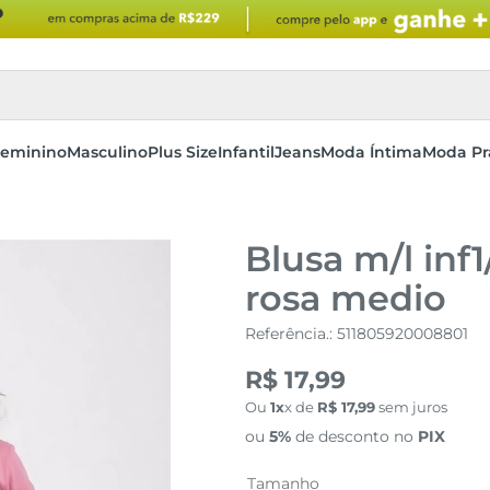
eminino
Masculino
Plus Size
Infantil
Jeans
Moda Íntima
Moda Pr
Blusa m/l inf1
rosa medio
Referência.
:
511805920008801
R$ 17,99
Ou
1
x de
R$
17
,
99
sem juros
ou
5%
de desconto no
PIX
Tamanho