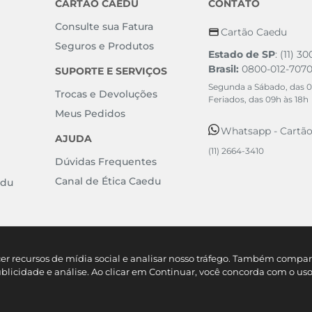
CARTÃO CAEDU
CONTATO
Consulte sua Fatura
Cartão Caedu
Seguros e Produtos
Estado de SP
: (11) 3
Brasil:
0800-012-707
SUPORTE E SERVIÇOS
Segunda a Sábado, das 0
Trocas e Devoluções
Feriados, das 09h às 18h
Meus Pedidos
Whatsapp - Cartã
AJUDA
(11) 2664-3410
Dúvidas Frequentes
Canal de Ética Caedu
edu
cer recursos de mídia social e analisar nosso tráfego. Também comp
ublicidade e análise. Ao clicar em Continuar, você concorda com o us
e Artigos do Vestuário SA. - Rodovia Castelo Branco KM 57 - Mombaça - São Roque/