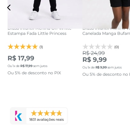
4
6
8
4
6
adicionar a sacola
adicionar a s
a
Blusa Infantil Menina Off White
Blusa Infantil Menina 
Estampa Fada Little Princess
Canelada Manga Bufant
(1)
(0)
R$ 24,99
R$ 17,99
R$ 9,99
Ou
1
x de
R$
17
,
99
sem juros
Ou
1
x de
R$
9
,
99
sem juros
Ou 5% de desconto no PIX
Ou 5% de desconto no 
1831 avaliações reais