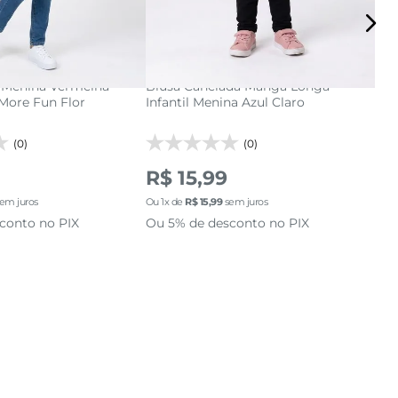
12
14
16
1
2
3
cionar a sacola
adicionar a sacola
l Menina Vermelha
Blusa Canelada Manga Longa
Blu
 More Fun Flor
Infantil Menina Azul Claro
Chu
(0)
(0)
R$
R$ 15,99
R$
em juros
Ou
1
x de
R$
15
,
99
sem juros
Ou
2
conto no PIX
Ou 5% de desconto no PIX
Ou 