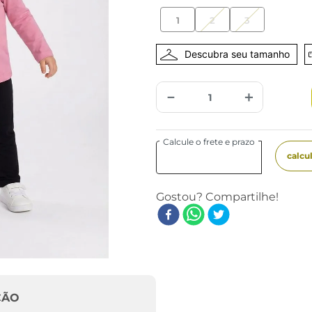
1
2
3
－
＋
ÇÃO