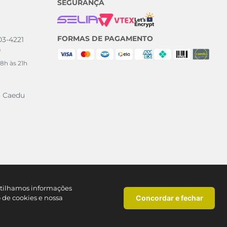
SEGURANÇA
FORMAS DE PAGAMENTO
003-4221
0
8h às 21h
o Caedu
artilhamos informações
Concordar e fechar
o de cookies e nossa
SP CNPJ: 46.377.727/0113-90