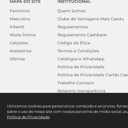
MAPA DO SITE
INSTITUCIONAL
Feminino
Quem Somos
Masculino
Clube de Vantagens Mais Caedu
Infantil
Regulamentos
Moda Íntima
Regulamento Cashback
Calçados
Código de Ética
Acessórios
Termos e Condições
Ofertas
Catálogos e WhatsApp
Política de Privacidade
Política de Privacidade Cartão Ca
Trabalhe Conosco
Relatório transparência
Utilizamos cookies para personalizar conteúdo e anúncios, forne
sobre o uso do nosso site com nossos parceiros de mídia social, p
Política de Privacidade
Caedu Comércio Varejista d