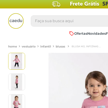
Faça sua busca aqui
Ofertas
Novidades
F
vestuário
infantil
blusas
BLUSA M/L INF1/3NAS SILK UNICORNIO 2 ROSA MEDIO