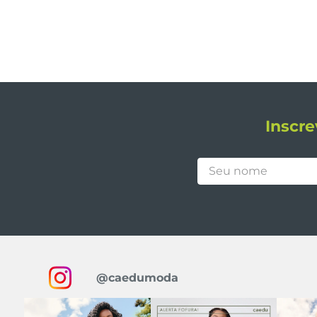
Inscre
@caedumoda