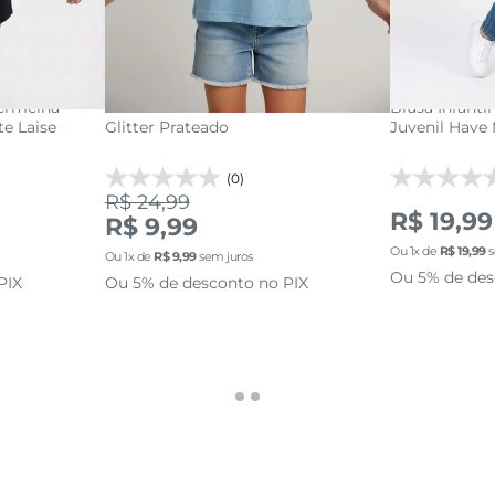
8
10
4
6
8
acola
adi
adicionar a sacola
Vermelha
Blusa Infantil Menina Azul Celeste
Blusa Infanti
e Laise
Glitter Prateado
Juvenil Have
(0)
R$ 24,99
R$ 19,99
R$ 9,99
Ou
1
x de
R$
19
,
99
s
Ou
1
x de
R$
9
,
99
sem juros
Ou 5% de des
PIX
Ou 5% de desconto no PIX