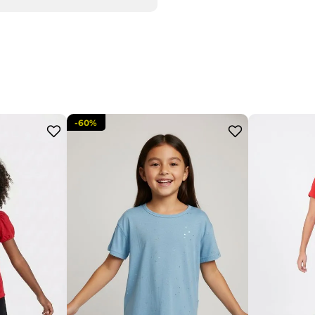
-
60%