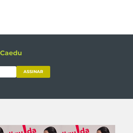
s Caedu
ASSINAR