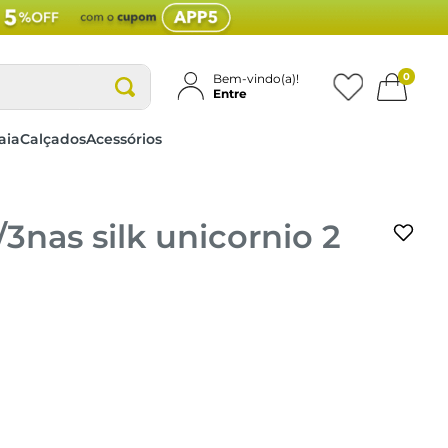
0
Bem-vindo(a)!
Entre
aia
Calçados
Acessórios
/3nas silk unicornio 2