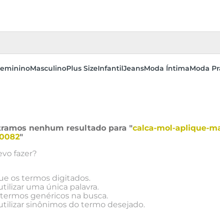
eminino
Masculino
Plus Size
Infantil
Jeans
Moda Íntima
Moda Pr
ramos nenhum resultado para "
calca-mol-aplique-m
0082
"
vo fazer?
que os termos digitados.
utilizar uma única palavra.
e termos genéricos na busca.
utilizar sinônimos do termo desejado.