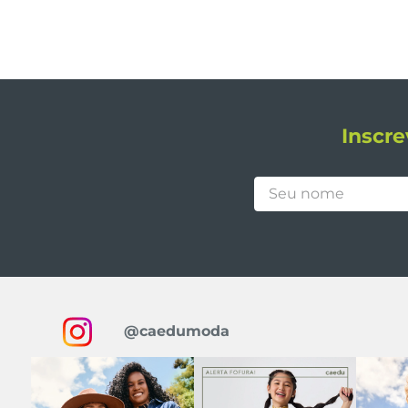
Inscre
@caedumoda