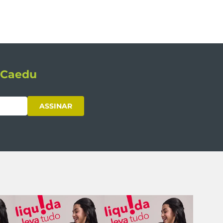
s Caedu
ASSINAR