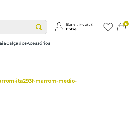
0
Bem-vindo(a)!
Entre
aia
Calçados
Acessórios
arrom-ita293f-marrom-medio-