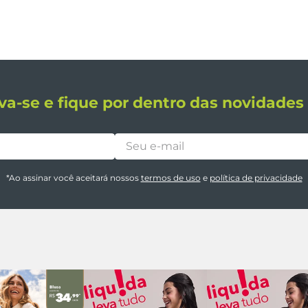
va-se e fique por dentro das novidade
*Ao assinar você aceitará nossos
termos de uso
e
política de privacidade