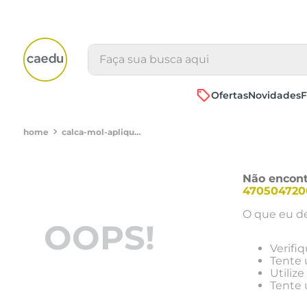
Faça sua busca aqui
Ofertas
Novidades
F
calca-mol-aplique-marrom-ita293f-marrom-medio-4705047200082
Não encont
470504720
O que eu de
OOPS!
Verifi
Tente 
Utiliz
Tente 