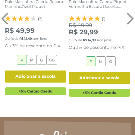
Polo Masculina Caedu Recorte
Polo Masculina Caedu Piquet
Marinho/Azul Piquet
Vermelho Escuro Recorte
Marinho
(3)
(1)
R$ 49,99
R$ 49,99
R$ 29,99
Ou
4
x de
R$
12
,
49
sem juros
Ou
2
x de
R$
14
,
99
sem juros
Ou 3% de desconto no PIX
Ou 3% de desconto no PIX
P
M
G
GG
P
M
G
adicionar a sacola
adicionar a sacola
+5% Cartão Caedu
+5% Cartão Caedu