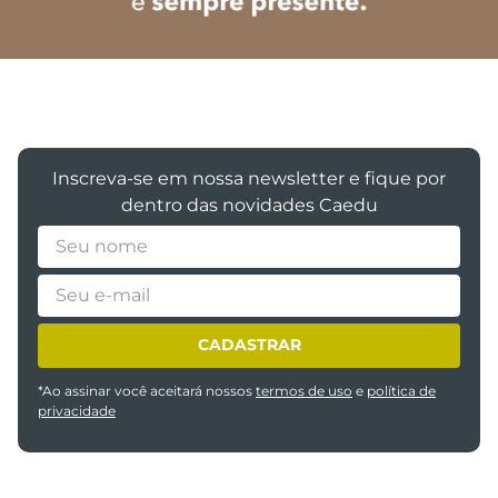
Inscreva-se em nossa newsletter e fique por
dentro das novidades Caedu
CADASTRAR
*Ao assinar você aceitará nossos
termos de uso
e
política de
privacidade