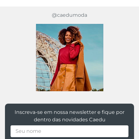
Int fem segunda pele ml
Blusa Feminina Tricot
basica k00542 marrom escuro
Canelada Bege Manga Curta
R$ 69,99
R$ 45,99
R$ 49,99
Ou
4
x de
R$
11
,
49
sem juros
Ou
4
x de
R$
12
,
49
sem juros
Ou 5% de desconto no PIX
Ou 5% de desconto no PIX
U
P
M
G
GG
adicionar a sacola
adicionar a sacola
-
25%
-
40%
Blusa Feminina Manga Longa
Blusa Feminina Off White
com Capuz New York Vinho
Decote V Estampa Angel
Dourada
R$ 39,99
R$ 49,99