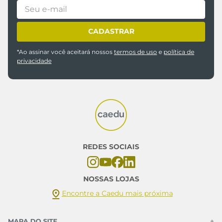
R$ 29,99
R$ 29,99
Ou
2
x de
R$
14
,
99
sem juros
Ou
2
x de
R$
14
,
99
sem juros
Ou 5% de desconto no PIX
Ou 5% de desconto no PIX
P
M
G
GG
G1
G2
G3
adicionar a sacola
adicionar a sacola
-
40%
Blusa Feminina Básica em
Viscose Marrom Café
Blusa Feminina Floral com
Detalhe em Renda e Franzido
R$ 49,99
R$ 29,99
R$ 29,99
Ou
2
x de
R$
14
,
99
sem juros
Ou
2
x de
R$
14
,
99
sem juros
Ou 5% de desconto no PIX
Ou 5% de desconto no PIX