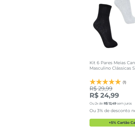
Kit 6 Pares Meias Ca
Masculino Clássicas S
(1)
R$ 29,99
R$ 24,99
39 AO 4
Ou
2
x de
R$
12
,
49
sem juros
Ou 3% de desconto n
adicionar a 
+5% Cartão C