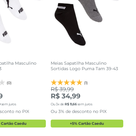
patilha Masculino
Meias Sapatilha Masculino
3
Sortidas Logo Puma Tam 39-43
(0)
(1)
R$ 39,99
9
R$ 34,99
39 AO 43
39 AO 43
9
sem juros
Ou
3
x de
R$
11
,
66
sem juros
sconto no PIX
Ou 3% de desconto no PIX
cionar a sacola
adicionar a sacola
 Cartão Caedu
+5% Cartão Caedu