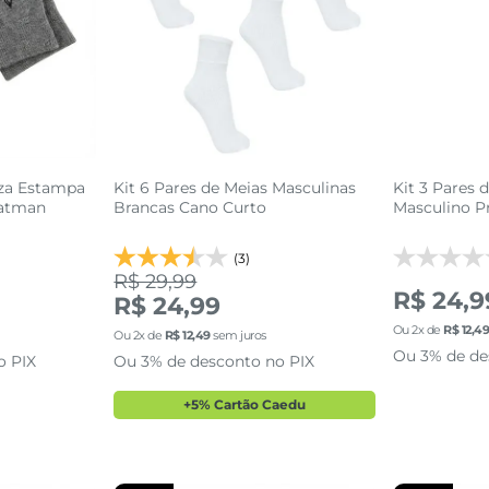
nza Estampa
Kit 6 Pares de Meias Masculinas
Kit 3 Pares 
Batman
Brancas Cano Curto
Masculino P
(3)
R$ 29,99
R$ 24,9
R$ 24,99
Ou
2
x de
R$
12
,
4
3
39 AO 43
Ou
2
x de
R$
12
,
49
sem juros
Ou 3% de de
o PIX
Ou 3% de desconto no PIX
sacola
adicionar a sacola
adi
+5% Cartão Caedu