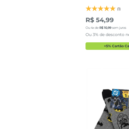
(1)
R$ 54,99
Ou
4
x de
R$
10
,
99
sem juros
39 AO 4
Ou 3% de desconto n
adicionar a 
+5% Cartão C