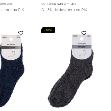
sem juros
Ou
1
x de
R$
14
,
39
sem juros
cionar a sacola
adicionar a sacola
sconto no PIX
Ou 3% de desconto no PIX
-
38%