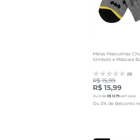
Meias Masculinas Ci
Símbolo e Máscara 
(0)
R$ 15,99
R$ 15,99
39 AO 4
Ou
1
x de
R$
12
,
79
sem juros
Ou 3% de desconto n
adicionar a 