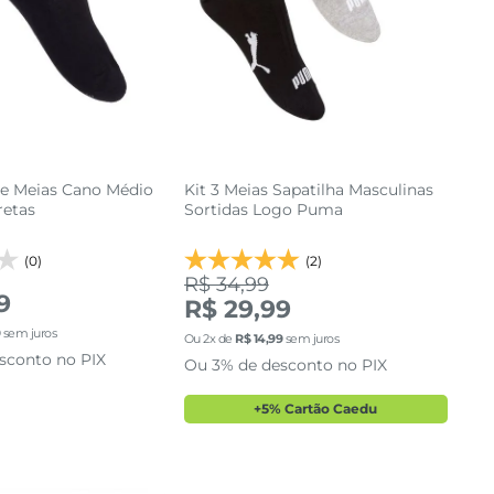
de Meias Cano Médio
Kit 3 Meias Sapatilha Masculinas
retas
Sortidas Logo Puma
(0)
(2)
R$ 34,99
9
R$ 29,99
9
sem juros
39 AO 43
39 AO 43
Ou
2
x de
R$
14
,
99
sem juros
sconto no PIX
Ou 3% de desconto no PIX
cionar a sacola
adicionar a sacola
+5% Cartão Caedu