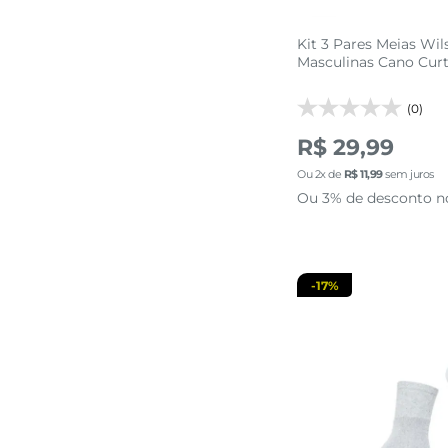
Kit 3 Pares Meias Wil
Masculinas Cano Cur
(0)
39 AO 4
R$ 29,99
Ou
2
x de
R$
11
,
99
sem juros
adicionar a 
Ou 3% de desconto n
-
17%