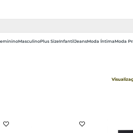
eminino
Masculino
Plus Size
Infantil
Jeans
Moda Íntima
Moda Pr
3
39 AO 44
Visualiza
sacola
adicionar a sacola
adi