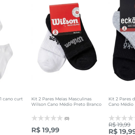
1 cano curt
Kit 2 Pares Meias Masculinas
Kit 2 Pares 
Wilson Cano Médio Preto Branco
Cano Médio 
(0)
R$ 19,99
4
39 AO 43
R$ 19,99
R$ 19,9