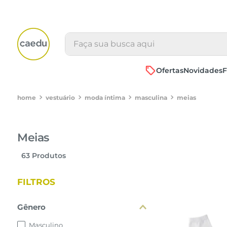
Faça sua busca aqui
Ofertas
Novidades
F
vestuário
moda íntima
masculina
meias
39 AO 4
Meias
63
Produtos
adicionar a 
FILTROS
Gênero
Masculino