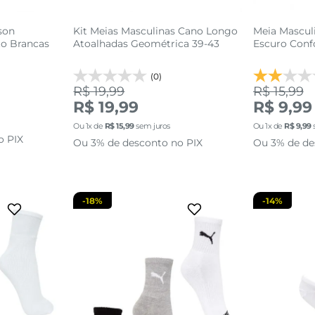
son
Kit Meias Masculinas Cano Longo
Meia Masculi
to Brancas
Atoalhadas Geométrica 39-43
Escuro Conf
(0)
R$ 19,99
R$ 15,99
3
39 AO 43
R$ 19,99
R$ 9,99
Ou
1
x de
R$
15
,
99
sem juros
Ou
1
x de
R$
9
,
99
sacola
adicionar a sacola
adi
o PIX
Ou 3% de desconto no PIX
Ou 3% de de
-
18%
-
14%