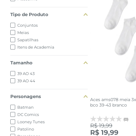
Tipo de Produto
Conjuntos
Meias
Sapatilhas
Itens de Academia
Tamanho
39 AO 43
39 AO 44
Personagens
Aces ams078 meia 3x
bco 39-43 branco
Batman
DC Comics
(0)
Looney Tunes
R$ 19,99
39 AO 4
Patolino
R$ 19,99