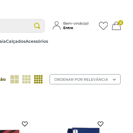
0
Bem-vindo(a)!
Entre
aia
Calçados
Acessórios
39 AO 44
39 AO 43
ção
ORDENAR POR
RELEVÂNCIA
cionar a sacola
adicionar a sacola