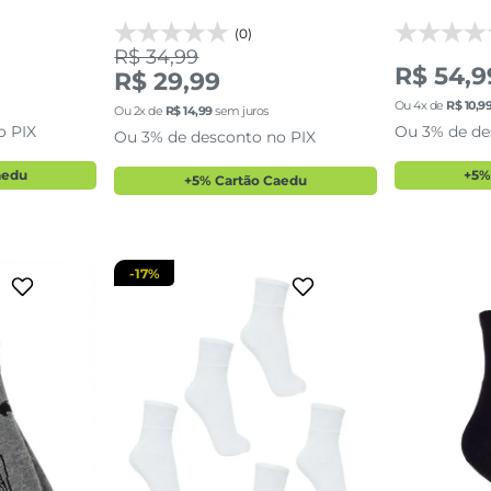
(0)
R$ 34,99
R$ 54,9
R$ 29,99
Ou
4
x de
R$
10
,
9
3
39 AO 43
Ou
2
x de
R$
14
,
99
sem juros
o PIX
Ou 3% de de
Ou 3% de desconto no PIX
sacola
adicionar a sacola
adi
aedu
+5%
+5% Cartão Caedu
-
17%