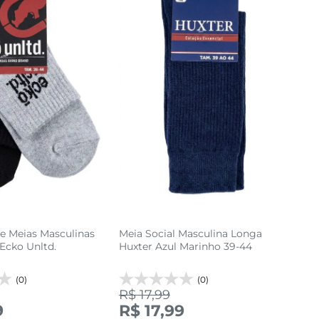
de Meias Masculinas
Meia Social Masculina Longa
Ecko Unltd.
Huxter Azul Marinho 39-44
(0)
(0)
R$ 17,99
39 AO 44
39 AO 44
9
R$ 17,99