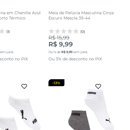
na em Chenille Azul
Meia de Pelúcia Masculina Cinza
orto Térmico
Escuro Mescla 39-44
(1)
(0)
R$ 15,99
39 AO 43
39 AO 43
R$ 9,99
sem juros
Ou
1
x de
R$
9
,
99
sem juros
cionar a sacola
adicionar a sacola
sconto no PIX
Ou 3% de desconto no PIX
-
13%