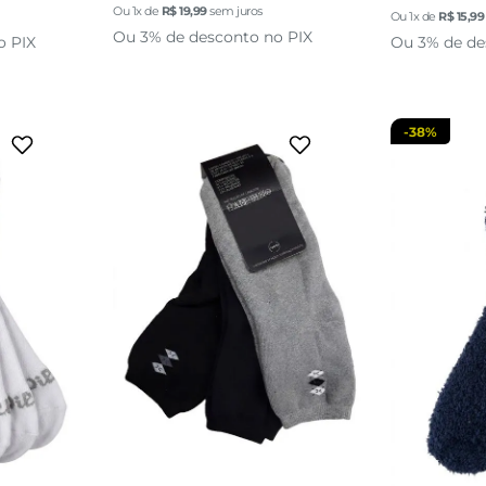
Ou
1
x de
R$
19
,
99
sem juros
Ou
1
x de
R$
15
,
99
sacola
adicionar a sacola
adi
Ou 3% de desconto no PIX
o PIX
Ou 3% de de
-
38%