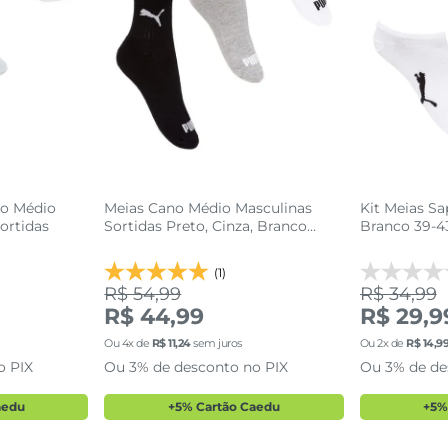
no Médio
Meias Cano Médio Masculinas
Kit Meias Sa
ortidas
Sortidas Preto, Cinza, Branco
Branco 39-4
Logo Puma
(1)
R$ 54,99
R$ 34,99
R$ 44,99
R$ 29,9
3
39 AO 43
Ou
4
x de
R$
11
,
24
sem juros
Ou
2
x de
R$
14
,
9
o PIX
Ou 3% de desconto no PIX
Ou 3% de de
sacola
adicionar a sacola
adi
aedu
+5% Cartão Caedu
+5%