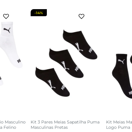
-
14%
io Masculino
Kit 3 Pares Meias Sapatilha Puma
Kit Meias Ma
a Felino
Masculinas Pretas
Logo Puma