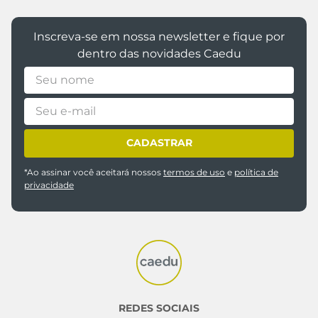
Inscreva-se em nossa newsletter e fique por
dentro das novidades Caedu
CADASTRAR
*Ao assinar você aceitará nossos
termos de uso
e
política de
privacidade
REDES SOCIAIS