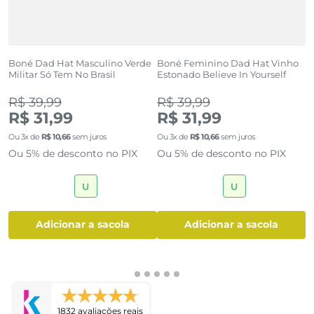
Boné Dad Hat Masculino Verde
Boné Feminino Dad Hat Vinho
B
Militar Só Tem No Brasil
Estonado Believe In Yourself
c
(0)
(0)
R$ 39,99
R$ 39,99
R
R$ 31,99
R$ 31,99
R
Ou
3
x de
R$
10
,
66
sem juros
Ou
3
x de
R$
10
,
66
sem juros
O
Ou 5% de desconto no PIX
Ou 5% de desconto no PIX
O
U
U
adicionar a sacola
adicionar a sacola