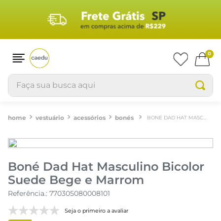
0
Faça sua busca aqui
vestuário
acessórios
bonés
BONÉ DAD HAT MASCULINO BICOLOR SUEDE BEGE E MARROM
Boné Dad Hat Masculino Bicolor
Suede Bege e Marrom
Referência.
:
770305080008101
Seja o primeiro a avaliar