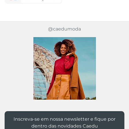
1832 avaliações reais
Avaliações
Este produto ainda não tem avaliações
SEJA O PRIMEIRO A AVALIAR
Perguntas & respostas
Este produto ainda não tem perguntas
SEJA O PRIMEIRO A PERGUNTAR