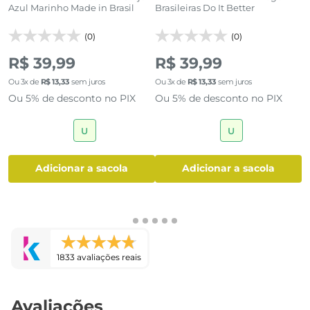
Azul Marinho Made in Brasil
Brasileiras Do It Better
E
(0)
(0)
R$ 39,99
R$ 39,99
Ou
3
x de
R$
13
,
33
sem juros
Ou
3
x de
R$
13
,
33
sem juros
O
Ou 5% de desconto no PIX
Ou 5% de desconto no PIX
O
U
U
adicionar a sacola
adicionar a sacola
1833 avaliações reais
Avaliações