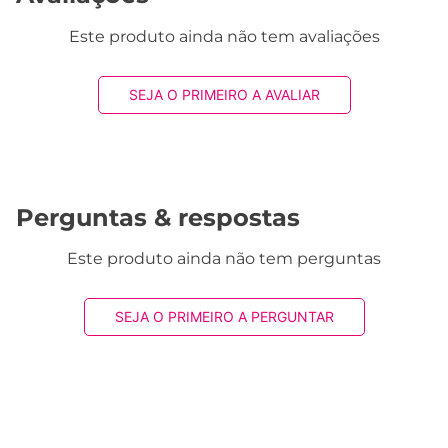
5.0
QUERO AVALIAR
1 avaliação
Flávio D.
há 3 semanas
comprador verificado
esta avaliação foi útil?
0
0
Perguntas & respostas
Este produto ainda não tem perguntas