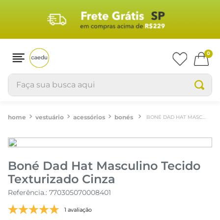
0
Faça sua busca aqui
vestuário
acessórios
bonés
BONÉ DAD HAT MASCULINO TECIDO TEXTURIZADO CINZA
Boné Dad Hat Masculino Tecido
Texturizado Cinza
Referência.
:
770305070008401
1 avaliação