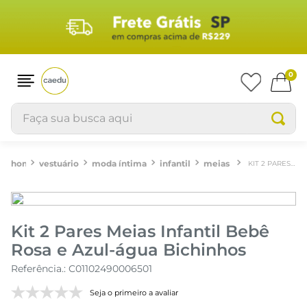
0
Faça sua busca aqui
vestuário
moda íntima
infantil
meias
KIT 2 PARES MEIAS INFANTIL BEBÊ ROSA E AZUL-ÁGUA BICHINHOS
Kit 2 Pares Meias Infantil Bebê
Rosa e Azul-água Bichinhos
Referência.
:
C01102490006501
Seja o primeiro a avaliar