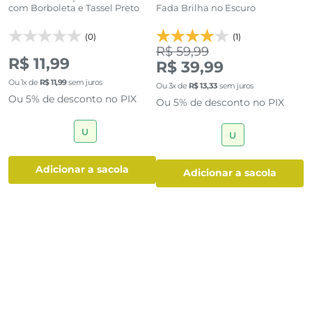
com Borboleta e Tassel Preto
Fada Brilha no Escuro
D
(0)
(1)
R$ 59,99
R
R$ 11,99
R$ 39,99
Ou
1
x de
R$
11
,
99
sem juros
Ou
3
x de
R$
13
,
33
sem juros
O
Ou 5% de desconto no PIX
Ou 5% de desconto no PIX
O
U
U
adicionar a sacola
adicionar a sacola