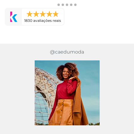
1830 avaliações reais
@caedumoda