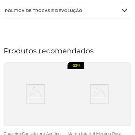
POLITICA DE TROCAS E DEVOLUÇÃO
Produtos recomendados
-
33%
Chaveiro Coração em Acrílico
Manta Infantil Menina Rosa
M