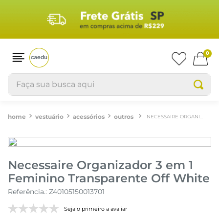
0
Faça sua busca aqui
vestuário
acessórios
outros
NECESSAIRE ORGANIZADOR 3 EM 1 FEMININO TRANSPARENTE OFF WHITE
Necessaire Organizador 3 em 1
Feminino Transparente Off White
Referência.
:
Z40105150013701
Seja o primeiro a avaliar