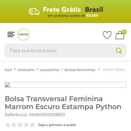
0
Faça sua busca aqui
vestuário
acessórios
bolsas femininas
BOLSA TRANSVERSAL FEMININA MARROM ESCURO ESTAMPA PYTHON
Bolsa Transversal Feminina
Marrom Escuro Estampa Python
Referência.
:
550609510008301
Seja o primeiro a avaliar