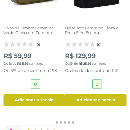
Bolsa de Ombro Feminina
Bolsa Tote Feminina Cinza e
B
Verde Oliva com Corrente
Preta Sem Estampa
E
Dourada
(0)
(0)
R
R$ 59,99
R$ 129,99
Ou
5
x de
R$
11
,
99
sem juros
Ou
5
x de
R$
25
,
99
sem juros
O
Ou 5% de desconto no PIX
Ou 5% de desconto no PIX
O
U
U
adicionar a sacola
adicionar a sacola