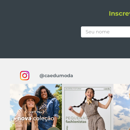
Inscre
@caedumoda