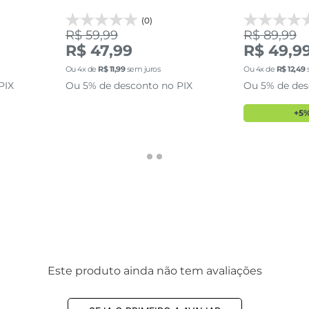
(0)
R$ 59,99
R$ 89,99
R$ 47,99
R$ 49,9
Ou
4
x de
R$
11
,
99
sem juros
Ou
4
x de
R$
12
,
49
PIX
Ou 5% de desconto no PIX
Ou 5% de des
+5%
Este produto ainda não tem avaliações