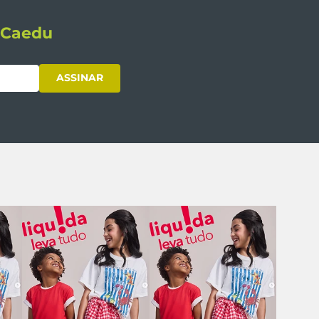
s Caedu
ASSINAR