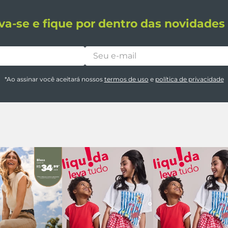
va-se e fique por dentro das novidade
*Ao assinar você aceitará nossos
termos de uso
e
política de privacidade