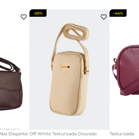
-
20%
-
44%
U
acola
adicionar a sacola
adi
na Marrom
Bolsa Transversal Pequena Feminina
Bolsa Tiracol
 Aba Elegante
Off White Texturizada Dourado
Texturizada