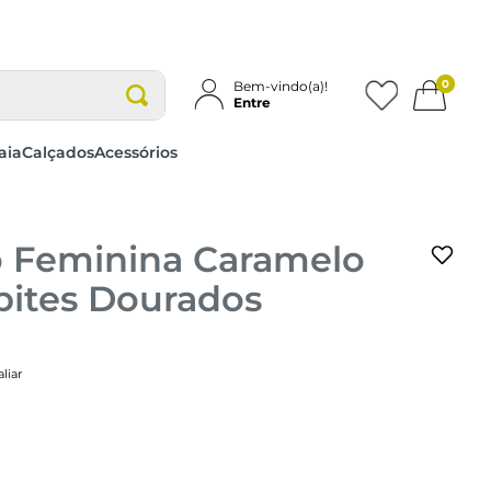
0
Bem-vindo(a)!
Entre
aia
Calçados
Acessórios
lo Feminina Caramelo
bites Dourados
liar