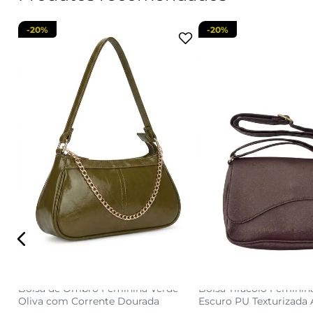
-
20%
-
20%
U
U
adicionar a sacola
adicionar a s
Bolsa de Ombro Feminina Verde
Bolsa Tiracolo Femini
Oliva com Corrente Dourada
Escuro PU Texturizada