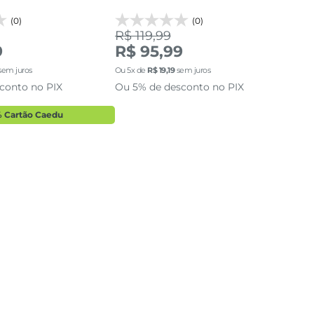
(0)
(0)
R$ 119,99
R$
9
R$ 95,99
Ou
5
sem juros
Ou
5
x de
R$
19
,
19
sem juros
Ou 
conto no PIX
Ou 5% de desconto no PIX
 Cartão Caedu