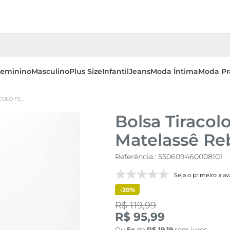
eminino
Masculino
Plus Size
Infantil
Jeans
Moda Íntima
Moda Pr
BOLSA TIRACOLO FEMININA CARAMELO MATELASSÊ REBITES DOURADOS
Bolsa Tiraco
Matelassê Re
Referência.
:
550609460008101
Seja o primeiro a ava
-
20%
R$ 119,99
R$ 95,99
Ou
5
de
R$
19
,
19
sem juros