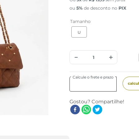
ou
5%
de desconto no
PIX
Tamanho
U
－
＋