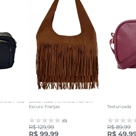
U
acola
adicionar a sacola
adi
inina Preta
Bolsa Hobo Feminina Marrom
Bolsa Tiracol
Escuro Franjas
Texturizada
(0)
R$ 129,99
R$ 89,99
R$ 99,99
R$ 49,9