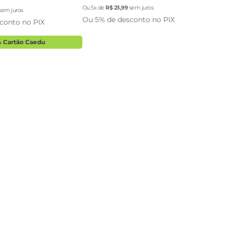
Ou
5
x de
R$
23
,
99
sem juros
Ou
5
sem juros
Ou 5% de desconto no PIX
Ou 
conto no PIX
 Cartão Caedu