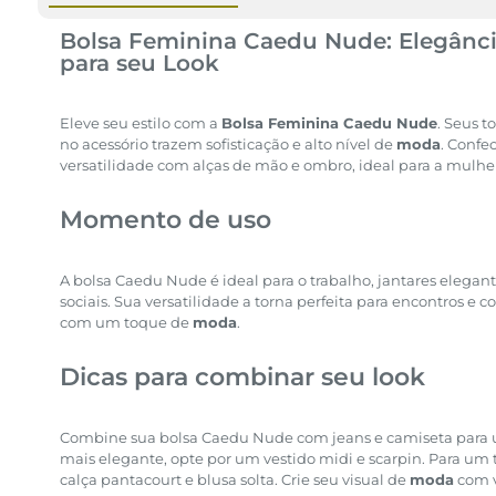
Bolsa Feminina Caedu Nude: Elegânc
para seu Look
Eleve seu estilo com a
Bolsa Feminina Caedu Nude
. Seus t
no acessório trazem sofisticação e alto nível de
moda
. Conf
versatilidade com alças de mão e ombro, ideal para a mulh
Momento de uso
A bolsa Caedu Nude é ideal para o trabalho, jantares elegant
sociais. Sua versatilidade a torna perfeita para encontros e
com um toque de
moda
.
Dicas para combinar seu look
Combine sua bolsa Caedu Nude com jeans e camiseta para u
mais elegante, opte por um vestido midi e scarpin. Para um
calça pantacourt e blusa solta. Crie seu visual de
moda
com v