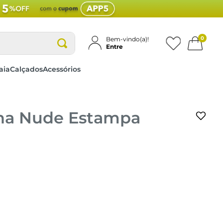
0
Bem-vindo(a)!
Entre
aia
Calçados
Acessórios
ina Nude Estampa