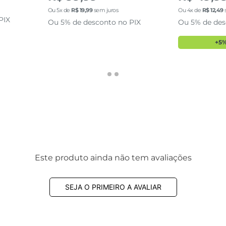
Ou
5
x de
R$
19
,
99
sem juros
Ou
4
x de
R$
12
,
49
PIX
Ou 5% de desconto no PIX
Ou 5% de des
+5%
Este produto ainda não tem avaliações
SEJA O PRIMEIRO A AVALIAR