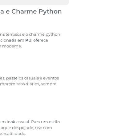
ia e Charme Python
ons terrosos e o charme python
eccionada em
PU
, oferece
er moderna.
es, passeios casuais e eventos
 compromissos diários, sempre
m look casual. Para um estilo
 toque despojado, use com
ersatilidade.