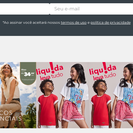
*Ao assinar você aceitará nossos
termos de uso
e
política de privacidade