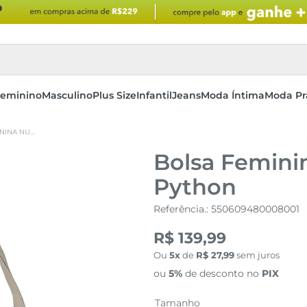
eminino
Masculino
Plus Size
Infantil
Jeans
Moda Íntima
Moda Pr
BOLSA FEMININA NUDE ESTAMPA PYTHON
Bolsa Femin
Python
Referência.
:
550609480008001
R$ 139,99
Ou
5
de
R$
27
,
99
sem juros
ou
5%
de desconto no
PIX
Tamanho