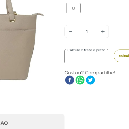
U
－
＋
ÇÃO