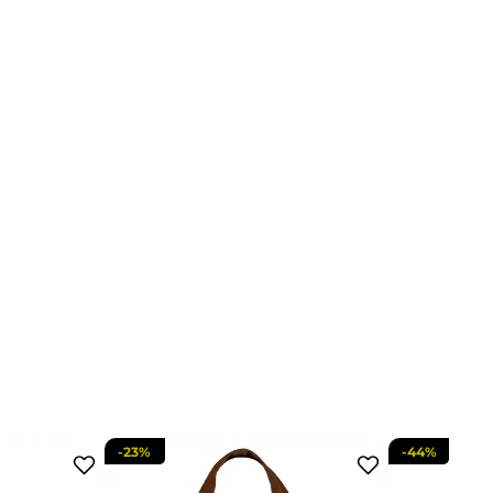
-
23%
-
44%