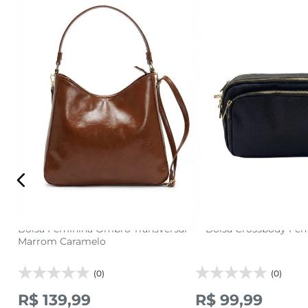
U
U
adicionar a sacola
adicionar a s
nte
Bolsa Feminina Ombro Transversal
Bolsa Crossbody Fem
Marrom Caramelo
(0)
(0)
R$ 139,99
R$ 99,99