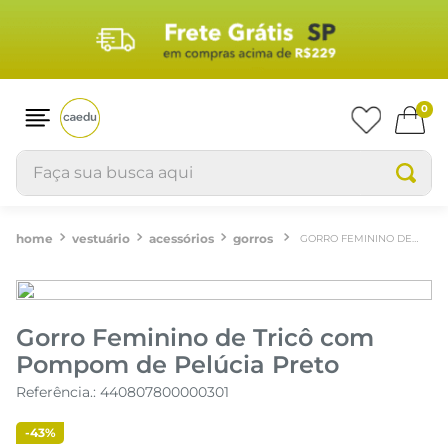
0
Faça sua busca aqui
vestuário
acessórios
gorros
GORRO FEMININO DE TRICÔ COM POMPOM DE PELÚCIA PRETO
Gorro Feminino de Tricô com
Pompom de Pelúcia Preto
Referência.
:
440807800000301
-
43%