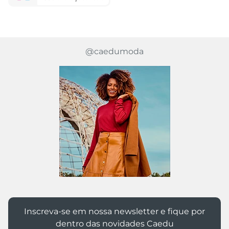
@caedumoda
Inscreva-se em nossa newsletter e fique por
dentro das novidades Caedu