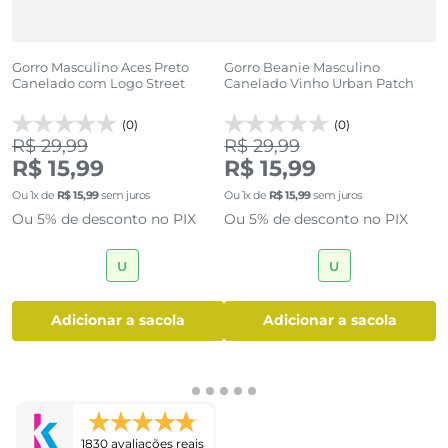
Gorro Masculino Aces Preto
Gorro Beanie Masculino
G
Canelado com Logo Street
Canelado Vinho Urban Patch
M
(0)
(0)
R$ 29,99
R$ 29,99
R
R$ 15,99
R$ 15,99
R
Ou
1
x de
R$
15
,
99
sem juros
Ou
1
x de
R$
15
,
99
sem juros
O
Ou 5% de desconto no PIX
Ou 5% de desconto no PIX
O
U
U
adicionar a sacola
adicionar a sacola
1830 avaliações reais