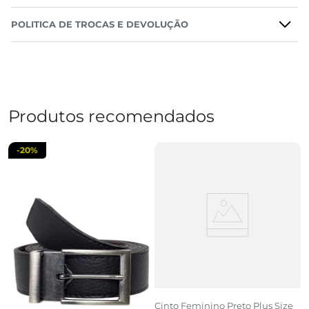
POLITICA DE TROCAS E DEVOLUÇÃO
Produtos recomendados
-
20%
Cinto Feminino Preto Plus Size
C