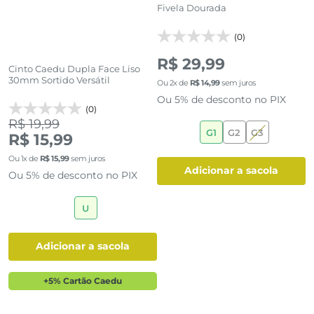
Fivela Dourada
D
(0)
R$ 29,99
Cinto Caedu Dupla Face Liso
30mm Sortido Versátil
Ou
2
x de
R$
14
,
99
sem juros
O
Ou 5% de desconto no PIX
O
(0)
R$ 19,99
G1
G2
G3
R$ 15,99
Ou
1
x de
R$
15
,
99
sem juros
adicionar a sacola
Ou 5% de desconto no PIX
U
adicionar a sacola
+5% Cartão Caedu