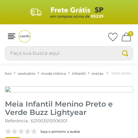
0
Faça sua busca aqui
vestuário
moda íntima
infantil
meias
MEIA INFANTIL MENINO PRETO E VERDE BUZZ LIGHTYEAR
Meia Infantil Menino Preto e
Verde Buzz Lightyear
Referência.
:
621003510006501
Seja o primeiro a avaliar