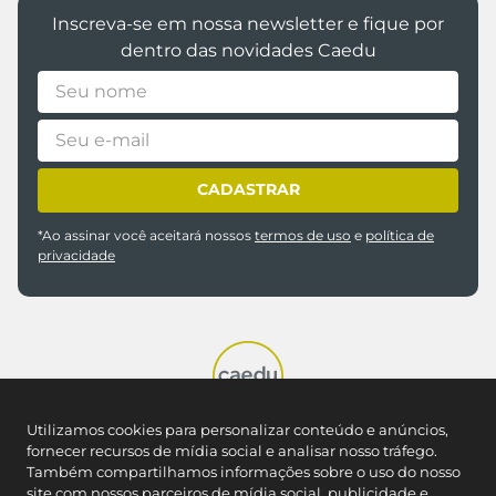
Inscreva-se em nossa newsletter e fique por
dentro das novidades Caedu
CADASTRAR
*Ao assinar você aceitará nossos
termos de uso
e
política de
privacidade
REDES SOCIAIS
Utilizamos cookies para personalizar conteúdo e anúncios,
fornecer recursos de mídia social e analisar nosso tráfego.
Também compartilhamos informações sobre o uso do nosso
site com nossos parceiros de mídia social, publicidade e