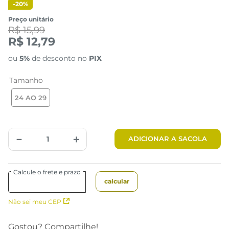
-
20%
Preço unitário
R$ 15,99
R$ 12,79
ou
5%
de desconto no
PIX
Tamanho
24 AO 29
－
＋
ADICIONAR A SACOLA
Não sei meu CEP