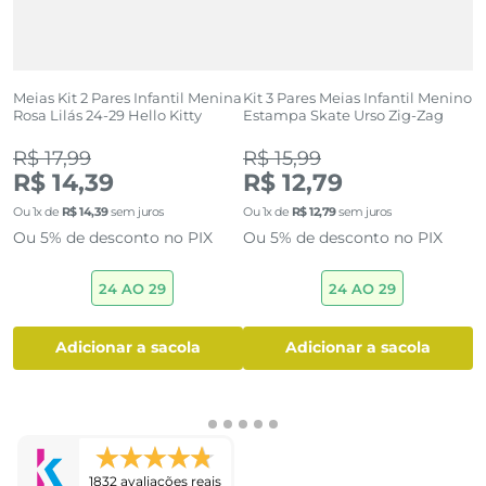
Meias Kit 2 Pares Infantil Menina
Kit 3 Pares Meias Infantil Menino
M
k
Rosa Lilás 24-29 Hello Kitty
Estampa Skate Urso Zig-Zag
A
R$ 17,99
R$ 15,99
R
R$ 14,39
R$ 12,79
R
Ou
1
x de
R$
14
,
39
sem juros
Ou
1
x de
R$
12
,
79
sem juros
O
Ou 5% de desconto no PIX
Ou 5% de desconto no PIX
O
24 AO 29
24 AO 29
adicionar a sacola
adicionar a sacola
1832 avaliações reais