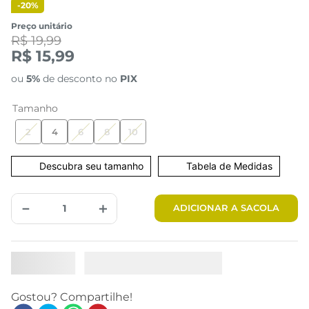
-
20%
Preço unitário
R$ 19,99
R$ 15,99
ou
5%
de desconto no
PIX
Tamanho
2
4
6
8
10
Tabela de Medidas
－
＋
ADICIONAR A SACOLA