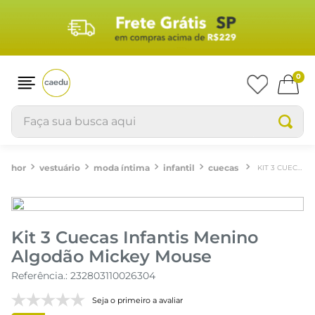
0
Faça sua busca aqui
vestuário
moda íntima
infantil
cuecas
KIT 3 CUECAS INFANTIS MENINO ALGODÃO MICKEY MOUSE
Kit 3 Cuecas Infantis Menino
Algodão Mickey Mouse
Referência.
:
232803110026304
Seja o primeiro a avaliar