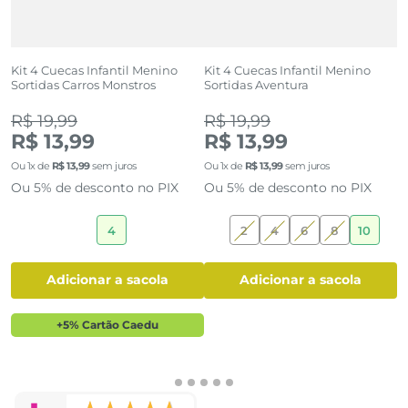
Kit 4 Cuecas Infantil Menino
Kit 4 Cuecas Infantil Menino
K
 e
Sortidas Carros Monstros
Sortidas Aventura
S
(0)
(0)
R$ 19,99
R$ 19,99
R
R$ 13,99
R$ 13,99
R
Ou
1
x de
R$
13
,
99
sem juros
Ou
1
x de
R$
13
,
99
sem juros
O
Ou 5% de desconto no PIX
Ou 5% de desconto no PIX
O
4
2
4
6
8
10
adicionar a sacola
adicionar a sacola
+5% Cartão Caedu