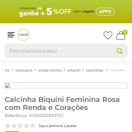
0
Faça sua busca aqui
vestuário
moda íntima
infantil
calcinhas
CALCINHA BIQUÍNI FEMININA ROSA COM RENDA E CORAÇÕES
Calcinha Biquíni Feminina Rosa
com Renda e Corações
Referência.
:
610502120013710
Seja o primeiro a avaliar