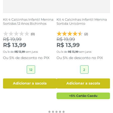
Kit 4 Calcinhas Infantil Menina
Kit 4 Calcinhas Infantil Menina
K
Sortidas 12 Anos Bichinhos
Sortida Unicórnio
P
3
(0)
(2)
R$ 19,99
R$ 19,99
R
R$ 13,99
R$ 13,99
R
Ou
1
x de
R$
13
,
99
sem juros
Ou
1
x de
R$
13
,
99
sem juros
O
Ou 5% de desconto no PIX
Ou 5% de desconto no PIX
O
12
2
adicionar a sacola
adicionar a sacola
+5% Cartão Caedu