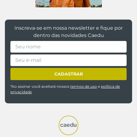
Inscreva-se em nossa newsletter e fique por
dentro das novidades Caedu
CADASTRAR
*Ao assinar você aceitará nossos
termos de uso
e
política de
privacidade