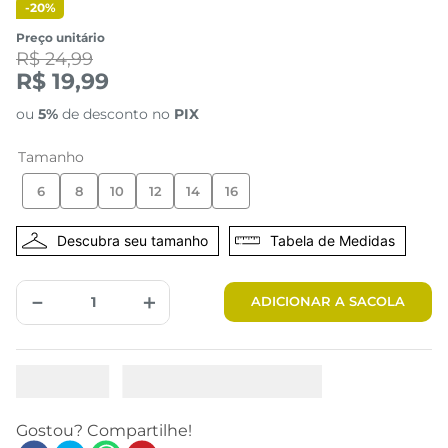
-
20%
Preço unitário
R$ 24,99
R$ 19,99
ou
5%
de desconto no
PIX
Tamanho
6
8
10
12
14
16
Tabela de Medidas
－
＋
ADICIONAR A SACOLA