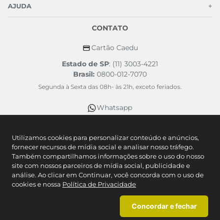
AJUDA
+
CONTATO
Cartão Caedu
Estado de SP
: (11) 3003-4221
Brasil:
0800-012-7070
Segunda à Sexta das 08h- às 21h, exceto feriados.
Whatsapp
(11) 2664-3410
Utilizamos cookies para personalizar conteúdo e anúncios,
SEGURANÇA
fornecer recursos de mídia social e analisar nosso tráfego.
Também compartilhamos informações sobre o uso do nosso
site com nossos parceiros de mídia social, publicidade e
FORMAS DE PAGAMENTO
análise. Ao clicar em Continuar, você concorda com o uso de
cookies e nossa
Política de Privacidade
Concordar e fechar