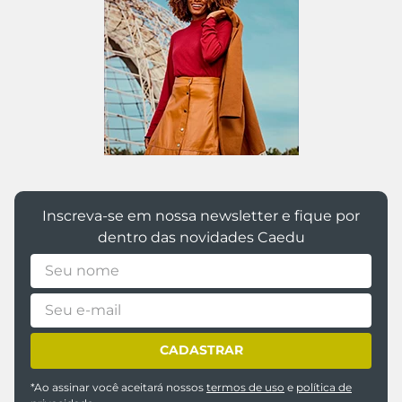
Inscreva-se em nossa newsletter e fique por
dentro das novidades Caedu
CADASTRAR
*Ao assinar você aceitará nossos
termos de uso
e
política de