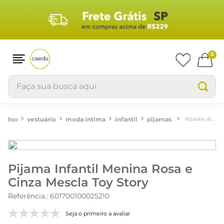
0
Faça sua busca aqui
vestuário
moda íntima
infantil
pijamas
PIJAMA INFANTIL MENINA ROSA E CINZA MESCLA TOY STORY
Pijama Infantil Menina Rosa e
Cinza Mescla Toy Story
Referência.
:
601700100025210
Seja o primeiro a avaliar