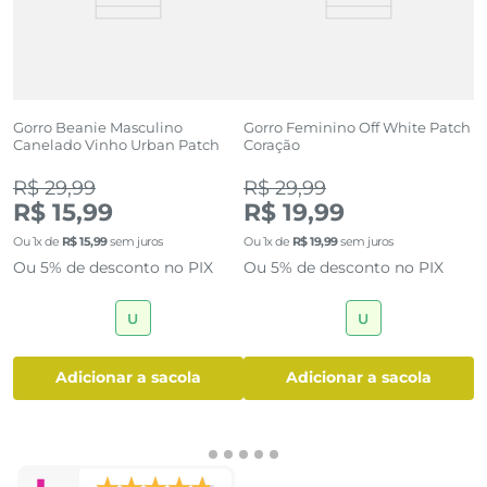
lk
Gorro Beanie Masculino
Gorro Feminino Off White Patch
G
Canelado Vinho Urban Patch
Coração
C
R$ 29,99
R$ 29,99
R
R$ 15,99
R$ 19,99
R
Ou
1
x de
R$
15
,
99
sem juros
Ou
1
x de
R$
19
,
99
sem juros
O
Ou 5% de desconto no PIX
Ou 5% de desconto no PIX
O
U
U
adicionar a sacola
adicionar a sacola