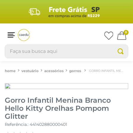
0
Faça sua busca aqui
vestuário
acessórios
gorros
GORRO INFANTIL MENINA BRANCO HELLO KITTY ORELHAS POMPOM GLITTER
Gorro Infantil Menina Branco
Hello Kitty Orelhas Pompom
Glitter
Referência.
:
441402880000401