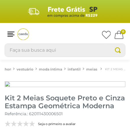
0
Faça sua busca aqui
vestuário
moda íntima
infantil
meias
KIT 2 MEIAS SOQUETE PRETO E CINZA ESTAMPA GEOMÉTRICA MODERNA
Kit 2 Meias Soquete Preto e Cinza
Estampa Geométrica Moderna
Referência.
:
620111430006501
Seja o primeiro a avaliar