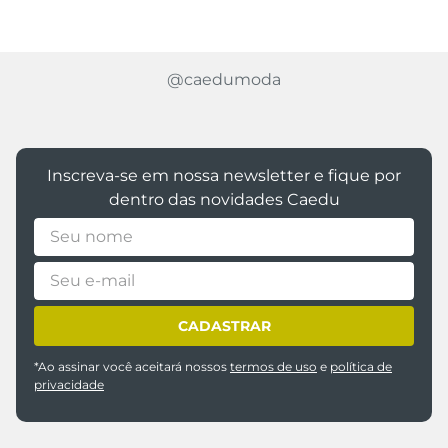
@caedumoda
Inscreva-se em nossa newsletter e fique por
dentro das novidades Caedu
CADASTRAR
*Ao assinar você aceitará nossos
termos de uso
e
política de
privacidade