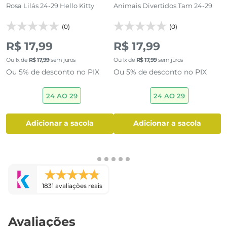
Rosa Lilás 24-29 Hello Kitty
Animais Divertidos Tam 24-29
A
(0)
(0)
R$ 17,99
R$ 17,99
R
Ou
1
x de
R$
17
,
99
sem juros
Ou
1
x de
R$
17
,
99
sem juros
O
Ou 5% de desconto no PIX
Ou 5% de desconto no PIX
O
24 AO 29
24 AO 29
adicionar a sacola
adicionar a sacola
1831 avaliações reais
Avaliações