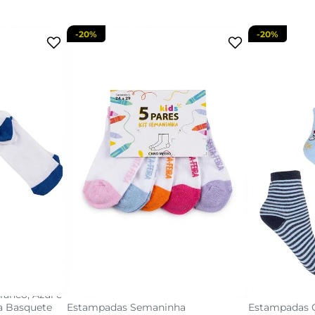
-
20%
-
20%
9
24 AO 29
acola
adicionar a sacola
adi
ranco, Azul e
Kit Meias Infantil Coloridas 24-29
Kit 3 Meias B
a Basquete
Estampadas Semaninha
Estampadas C