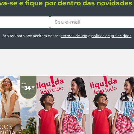
va-se e fique por dentro das novidade
*Ao assinar você aceitará nossos
termos de uso
e
política de privacidade