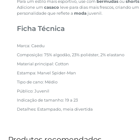
Para um estilo mais esportivo, use com
bermudas
ou
shorts
Adicione um
casaco
leve para dias mais frescos, criando um
personalidade que reflete a
moda
juvenil.
Ficha Técnica
Marca: Caedu
Composição: 75% algodão, 23% poliéster, 2% elastano
Material principal: Cotton
Estampa: Marvel Spider-Man
Tipo de cano: Médio
Público: Juvenil
Indicação de tamanho: 19 a 23
Detalhes: Estampado, meia divertida
Produtos recomendados