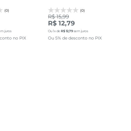
(0)
(0)
R$ 15,99
R$
R$ 12,79
R$
m juros
Ou
1
x de
R$
12
,
79
sem juros
Ou
1
conto no PIX
Ou 5% de desconto no PIX
Ou 