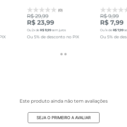
(0)
R$ 29,99
R$ 9,99
R$ 23,99
R$ 7,99
Ou
2
x de
R$
11
,
99
sem juros
Ou
1
x de
R$
7
,
99
se
PIX
Ou 5% de desconto no PIX
Ou 5% de des
Este produto ainda não tem avaliações
SEJA O PRIMEIRO A AVALIAR