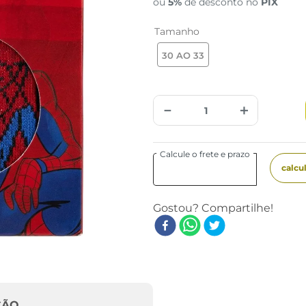
ou
5%
de desconto no
PIX
Tamanho
30 AO 33
－
＋
ÇÃO