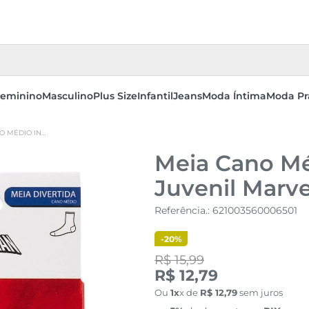
eminino
Masculino
Plus Size
Infantil
Jeans
Moda Íntima
Moda Pr
MEIA CANO MÉDIO INFANTIL MENINO JUVENIL MARVEL SPIDER-MAN
Meia Cano Mé
Juvenil Marv
Referência.
:
621003560006501
-
20%
R$ 15,99
R$ 12,79
Ou
1
x de
R$
12
,
79
sem juros