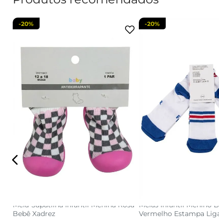
-
20%
-
20%
12 A 18
34 AO 3
adicionar a sacola
adicionar a s
Meia-Sapatilha Infantil Menina Rosa
Meias Infantil Menino B
Bebê Xadrez
Vermelho Estampa Lig