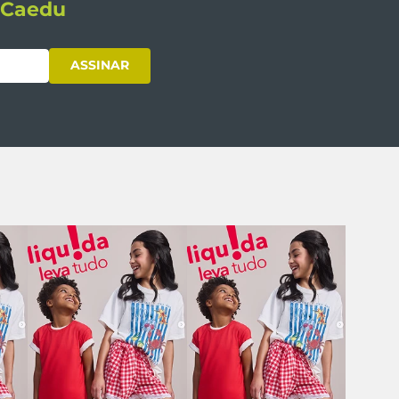
s Caedu
ASSINAR