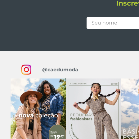
Inscre
@caedumoda