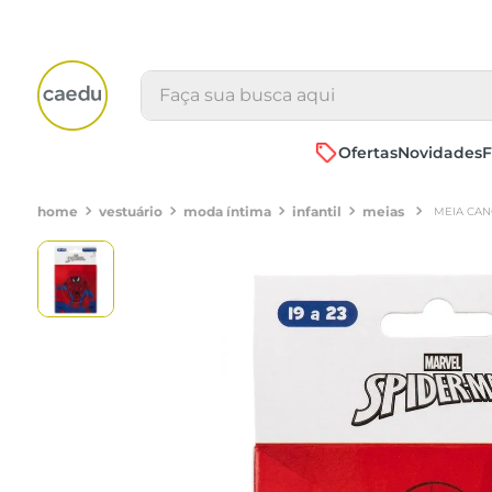
Faça sua busca aqui
Ofertas
Novidades
F
vestuário
moda íntima
infantil
meias