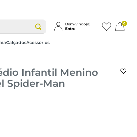
0
Bem-vindo(a)!
Entre
aia
Calçados
Acessórios
dio Infantil Menino
el Spider-Man