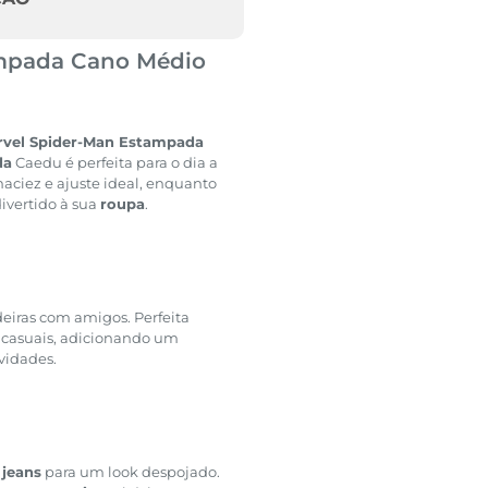
ampada Cano Médio
arvel Spider-Man Estampada
da
Caedu é perfeita para o dia a
aciez e ajuste ideal, enquanto
vertido à sua
roupa
.
deiras com amigos. Perfeita
s casuais, adicionando um
ividades.
 jeans
para um look despojado.