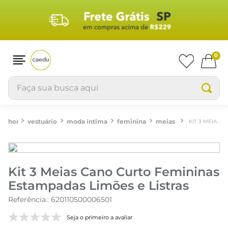
0
Faça sua busca aqui
vestuário
moda íntima
feminina
meias
KIT 3 MEIAS CANO CURTO FEMININAS ESTAMPADAS LIMÕES E LISTRAS
Kit 3 Meias Cano Curto Femininas
Estampadas Limões e Listras
Referência.
:
620110500006501
Seja o primeiro a avaliar