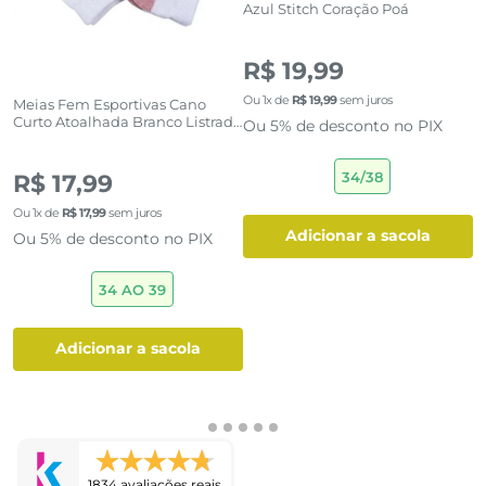
Azul Stitch Coração Poá
(0)
R$ 19,99
Meias Fem Esportivas Cano
M
Curto Atoalhada Branco Listrado
E
Ou
1
x de
R$
19
,
99
sem juros
Kit 2
Ou 5% de desconto no PIX
(0)
34/38
R$ 17,99
R
Ou
1
x de
R$
17
,
99
sem juros
O
adicionar a sacola
Ou 5% de desconto no PIX
O
34 AO 39
adicionar a sacola