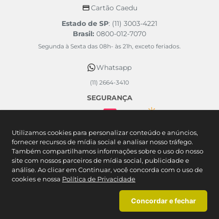
Cartão Caedu
Estado de SP
: (11) 3003-4221
Brasil:
0800-012-7070
Segunda à Sexta das 08h- às 21h, exceto feriados.
Whatsapp
(11) 2664-3410
SEGURANÇA
FORMAS DE PAGAMENTO
Utilizamos cookies para personalizar conteúdo e anúncios,
fornecer recursos de mídia social e analisar nosso tráfego.
Também compartilhamos informações sobre o uso do nosso
site com nossos parceiros de mídia social, publicidade e
análise. Ao clicar em Continuar, você concorda com o uso de
cookies e nossa
Política de Privacidade
Concordar e fechar
Caedu Comércio Varejista de Artigos do Vestuário SA. - Rodovia Castelo
Branco KM 57 - Mombaça - São Roque/SP CNPJ: 46.377.727/0113-90