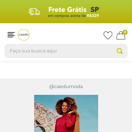
0
Faça sua busca aqui
@caedumoda