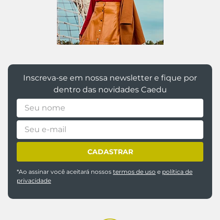
Inscreva-se em nossa newsletter e fique por
dentro das novidades Caedu
CADASTRAR
*Ao assinar você aceitará nossos
termos de uso
e
política de
privacidade