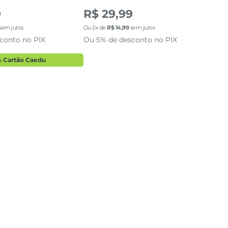
9
R$ 29,99
R$
sem juros
Ou
2
x de
R$
14
,
99
sem juros
Ou
1
conto no PIX
Ou 5% de desconto no PIX
Ou 
 Cartão Caedu