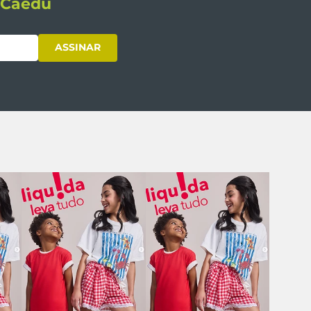
s Caedu
ASSINAR