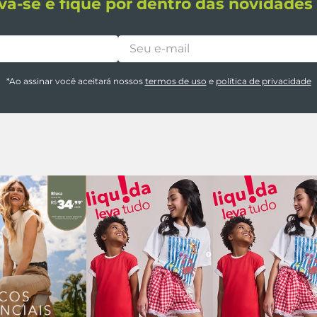
va-se e fique por dentro das novidade
*Ao assinar você aceitará nossos
termos de uso
e
política de privacidade