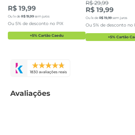
R$ 29,99
R$ 19,99
R$ 19,99
Ou
1
x de
R$
19
,
99
sem juros
Ou
1
x de
R$
19
,
99
sem juros
Ou 5% de desconto no PIX
Ou 5% de desconto no 
+5% Cartão Caedu
+5% Cartão C
1830 avaliações reais
Avaliações