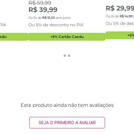
R$ 59,99
R$ 29,9
R$ 39,99
Ou
2
x de
R$
14
,
99
Ou
3
x de
R$
13
,
33
sem juros
Ou 5% de des
PIX
Ou 5% de desconto no PIX
+5%
aedu
+5% Cartão Caedu
Este produto ainda não tem avaliações
SEJA O PRIMEIRO A AVALIAR