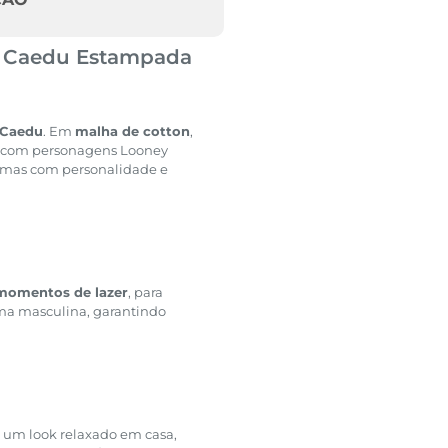
s Caedu Estampada
 Caedu
. Em
malha de cotton
,
com personagens Looney
imas com personalidade e
momentos de lazer
, para
ma masculina, garantindo
a um look relaxado em casa,