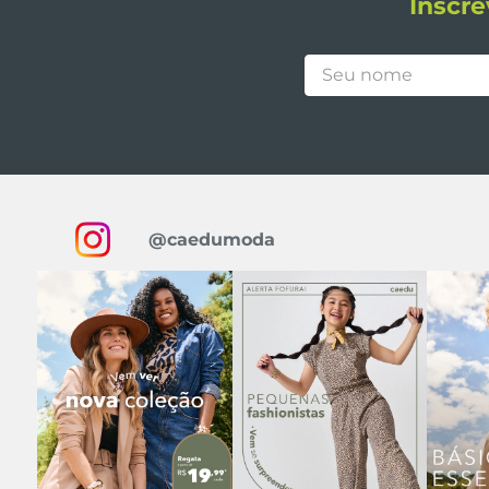
Inscre
@caedumoda