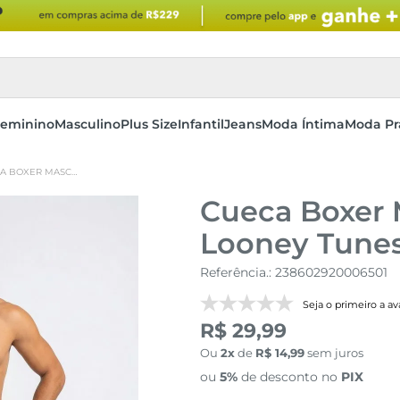
eminino
Masculino
Plus Size
Infantil
Jeans
Moda Íntima
Moda Pr
CUECA BOXER MASCULINA BRANCA LOONEY TUNES QUADRINHOS
Cueca Boxer 
Looney Tune
Referência.
:
238602920006501
Seja o primeiro a ava
R$ 29,99
Ou
2
de
R$
14
,
99
sem juros
ou
5%
de desconto no
PIX