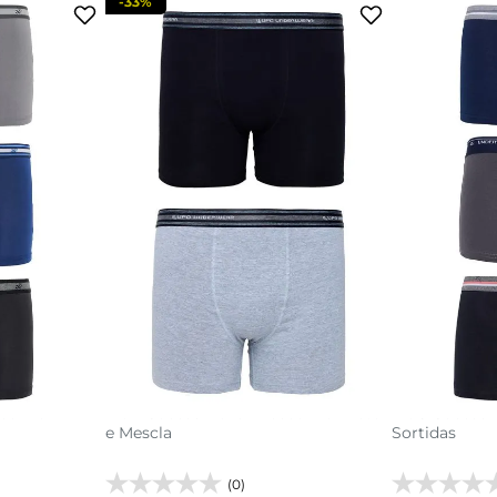
-
33%
P
M
G
GG
acola
adicionar a sacola
adi
culino
Kit 2 Cuecas Boxer Masculino Preto
Kit 3 Cuecas
e Mescla
Sortidas
(0)