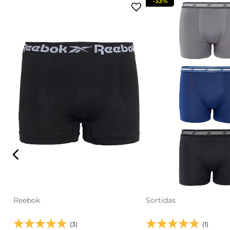
-
33%
P
M
G
GG
GG
adicionar a sacola
adicionar a s
Cueca Boxer Masculina Sortido
Kit 3 Cuecas Boxer Mas
Reebok
Sortidas
(3)
(1)