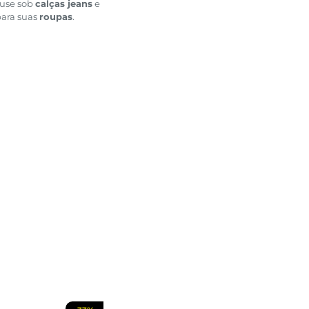
, use sob
calças jeans
e
para suas
roupas
.