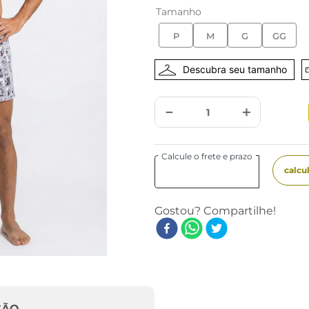
Tamanho
P
M
G
GG
－
＋
ÇÃO