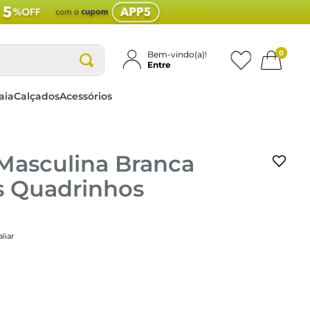
0
Bem-vindo(a)!
Entre
aia
Calçados
Acessórios
Masculina Branca
s Quadrinhos
liar