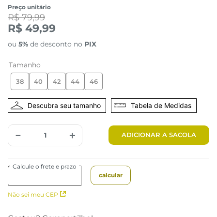
Preço unitário
R$ 79,99
R$ 49,99
ou
5%
de desconto no
PIX
Tamanho
38
40
42
44
46
Tabela de Medidas
－
＋
ADICIONAR A SACOLA
Não sei meu CEP