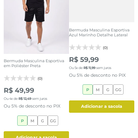
Bermuda Masculina Esportiva
B
Azul Marinho Detalhe Lateral
M
D
(0)
R
R$ 59,99
Bermuda Masculina Esportiva
em Poliéster Preta
Ou
5
x de
R$
11
,
99
sem juros
O
Ou 5% de desconto no PIX
O
(0)
R$ 49,99
P
M
G
GG
8
Ou
4
x de
R$
12
,
49
sem juros
Ou 5% de desconto no PIX
adicionar a sacola
P
M
G
GG
adicionar a sacola