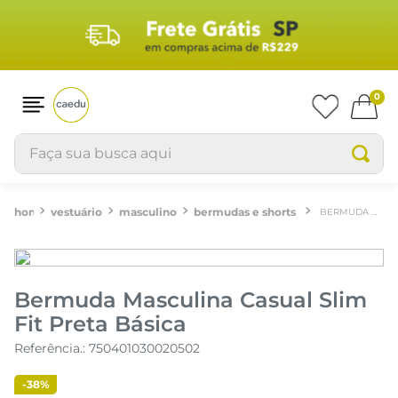
0
Faça sua busca aqui
vestuário
masculino
bermudas e shorts
BERMUDA MASCULINA CASUAL SLIM FIT PRETA BÁSICA
Bermuda Masculina Casual Slim
Fit Preta Básica
Referência.
:
750401030020502
-
38%