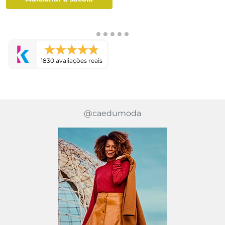
1830 avaliações reais
@caedumoda