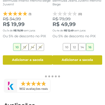
a
Bermuda Infantil Menino Bege
Bermuda Jeans Juvenil Menino
B
Juvenil
Bege
T
(1)
(0)
R$ 34,99
R$ 79,99
R
R$ 19,99
R$ 49,99
R
Ou
1
x de
R$
19
,
99
sem juros
Ou
4
x de
R$
12
,
49
sem juros
O
Ou 5% de desconto no PIX
Ou 5% de desconto no PIX
O
10
12
14
16
10
12
14
16
adicionar a sacola
adicionar a sacola
1832 avaliações reais