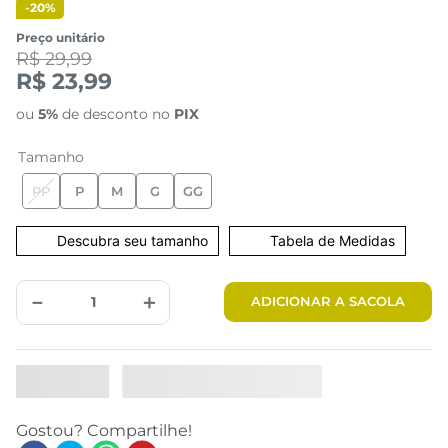
-
20%
Preço unitário
R$ 29,99
R$ 23,99
ou
5%
de desconto no
PIX
Tamanho
PP
P
M
G
GG
Tabela de Medidas
－
＋
ADICIONAR A SACOLA