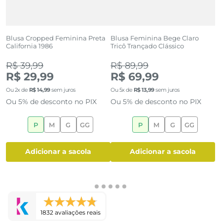
ha
Blusa Cropped Feminina Preta
Blusa Feminina Bege Claro
B
California 1986
Tricô Trançado Clássico
E
C
(1)
(0)
R$ 39,99
R$ 89,99
R
R$ 29,99
R$ 69,99
R
Ou
2
x de
R$
14
,
99
sem juros
Ou
5
x de
R$
13
,
99
sem juros
O
Ou 5% de desconto no PIX
Ou 5% de desconto no PIX
O
P
M
G
GG
P
M
G
GG
adicionar a sacola
adicionar a sacola