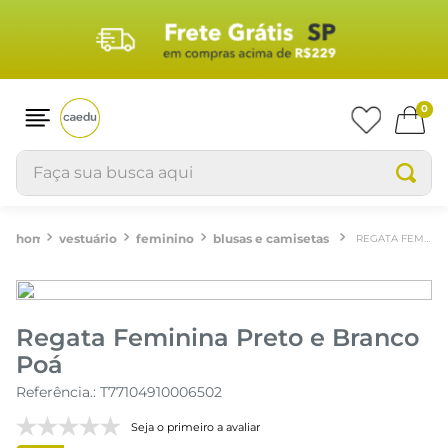
0
Faça sua busca aqui
vestuário
feminino
blusas e camisetas
REGATA FEMININA PRETO E BRANCO POÁ
Regata Feminina Preto e Branco
Poá
Referência.
:
T77104910006502
Seja o primeiro a avaliar