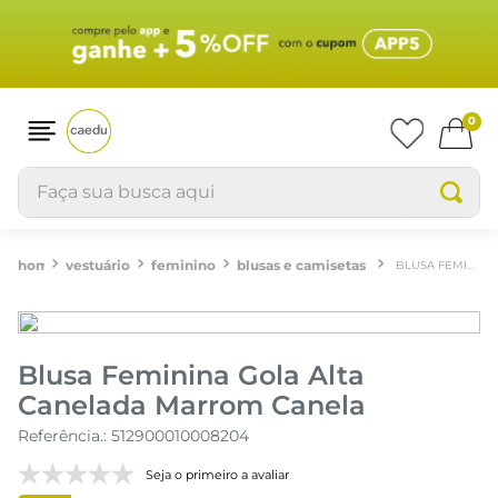
0
Faça sua busca aqui
vestuário
feminino
blusas e camisetas
BLUSA FEMININA GOLA ALTA CANELADA MARROM CANELA
Blusa Feminina Gola Alta
Canelada Marrom Canela
Referência.
:
512900010008204
Seja o primeiro a avaliar