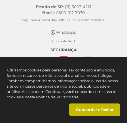
Estado de SP
: (11) 3003-4221
Brasil:
0800-012-7070
Segunda à Sexta das 08h- às 21h, exceto feriados.
Whatsapp
(11) 2664-3410
SEGURANÇA
FORMAS DE PAGAMENTO
Utilizamos cookies para personalizar conteúdo e anúncios,
fornecer recursos de mídia social e analisar nosso tráfego.
Também compartilhamos informações sobre o uso do nosso
site com nossos parceiros de mídia social, publicidade e
análise. Ao clicar em Continuar, você concorda com o uso de
cookies e nossa
Política de Privacidade
Concordar e fechar
Caedu Comércio Varejista de Artigos do Vestuário SA. - Rodovia Castelo
Branco KM 57 - Mombaça - São Roque/SP CNPJ: 46.377.727/0113-90