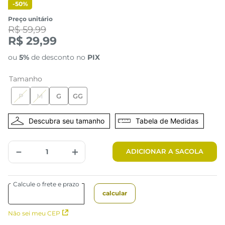
-
50%
Preço unitário
R$ 59,99
R$ 29,99
ou
5%
de desconto no
PIX
Tamanho
P
M
G
GG
Tabela de Medidas
－
＋
ADICIONAR A SACOLA
Não sei meu CEP