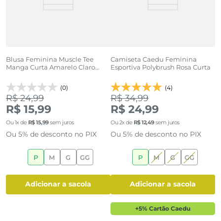
Blusa Feminina Muscle Tee
Camiseta Caedu Feminina
B
Manga Curta Amarelo Claro
Esportiva Polybrush Rosa Curta
P
Caedu
(0)
(4)
R$ 24,99
R$ 34,99
R
R$ 15,99
R$ 24,99
R
Ou
1
x de
R$
15
,
99
sem juros
Ou
2
x de
R$
12
,
49
sem juros
O
Ou 5% de desconto no PIX
Ou 5% de desconto no PIX
O
P
M
G
GG
P
M
G
GG
adicionar a sacola
adicionar a sacola
+5% Cartão Caedu