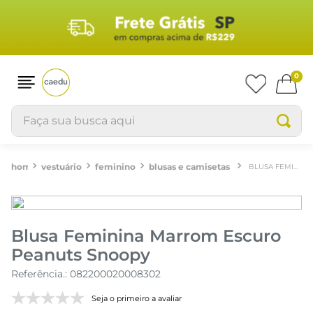
0
Faça sua busca aqui
vestuário
feminino
blusas e camisetas
BLUSA FEMININA MARROM ESCURO PEANUTS SNOOPY
Blusa Feminina Marrom Escuro
Peanuts Snoopy
Referência.
:
082200020008302
Seja o primeiro a avaliar