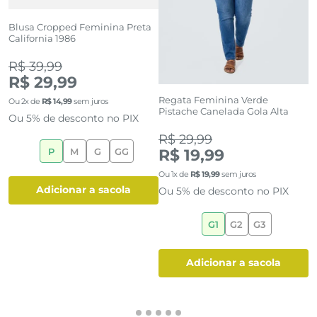
Blusa Cropped Feminina Preta
B
California 1986
M
E
R$ 39,99
R
R$ 29,99
Regata Feminina Verde
Ou
2
x de
R$
14
,
99
sem juros
O
Pistache Canelada Gola Alta
Ou 5% de desconto no PIX
O
R$ 29,99
R$ 19,99
P
M
G
GG
Ou
1
x de
R$
19
,
99
sem juros
adicionar a sacola
Ou 5% de desconto no PIX
G1
G2
G3
adicionar a sacola