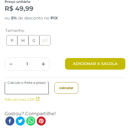
Preço unitário
R$ 49,99
ou
5%
de desconto no
PIX
Tamanho
P
M
G
GG
Tabela de Medidas
－
＋
ADICIONAR A SACOLA
Não sei meu CEP