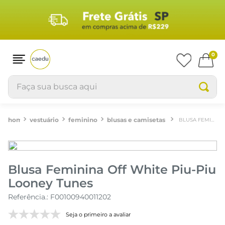
0
Faça sua busca aqui
vestuário
feminino
blusas e camisetas
BLUSA FEMININA OFF WHITE PIU-PIU LOONEY TUNES
Blusa Feminina Off White Piu-Piu
Looney Tunes
Referência.
:
F00100940011202
Seja o primeiro a avaliar