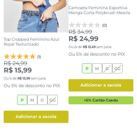
Camiseta Feminina Esportiva
B
Manga Curta Polybrush Mescla
D
(0)
R$ 34,99
R
R$ 24,99
Top Cropped Feminino Azul
Royal Texturizado
Ou
2
x de
R$
12
,
49
sem juros
O
Ou 5% de desconto no PIX
O
(1)
R$ 24,99
R$ 15,99
P
M
G
GG
Ou
1
x de
R$
15
,
99
sem juros
adicionar a sacola
Ou 5% de desconto no PIX
P
M
G
GG
+5% Cartão Caedu
adicionar a sacola