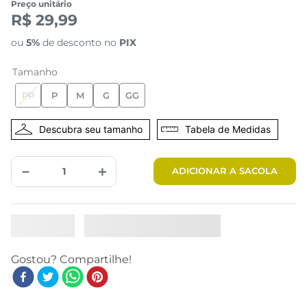
Preço unitário
R$ 29,99
ou
5%
de desconto no
PIX
Tamanho
PP
P
M
G
GG
Tabela de Medidas
－
＋
ADICIONAR A SACOLA