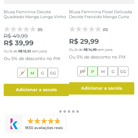
o
Blusa Feminina Decote
Blusa Feminina Floral Delicada
B
Quadrado Manga Longa Vinho
Decote Franzido Manga Curta
W
(0)
(0)
R$ 49,99
R
R$ 29,99
R$ 39,99
Ou
2
x de
R$
14
,
99
sem juros
Ou
3
x de
R$
13
,
33
sem juros
O
Ou 5% de desconto no PIX
Ou 5% de desconto no PIX
O
PP
P
M
G
GG
P
M
G
GG
adicionar a sacola
adicionar a sacola
1830 avaliações reais