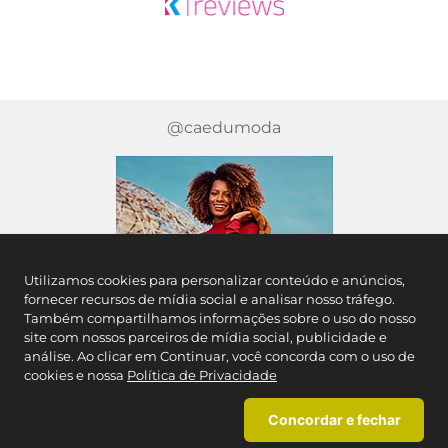
@caedumoda
Utilizamos cookies para personalizar conteúdo e anúncios,
fornecer recursos de mídia social e analisar nosso tráfego.
Também compartilhamos informações sobre o uso do nosso
site com nossos parceiros de mídia social, publicidade e
análise. Ao clicar em Continuar, você concorda com o uso de
cookies e nossa
Política de Privacidade
Concordar e fechar
Inscreva-se em nossa newsletter e fique por