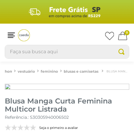
0
Faça sua busca aqui
vestuário
feminino
blusas e camisetas
BLUSA MANGA CURTA FEMININA MULTICOR LISTRADA
Blusa Manga Curta Feminina
Multicor Listrada
Referência.
:
S30305940006502
Seja o primeiro a avaliar