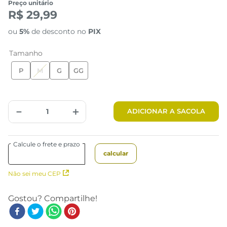
Preço unitário
R$ 29,99
ou
5%
de desconto no
PIX
Tamanho
P
M
G
GG
－
＋
ADICIONAR A SACOLA
Não sei meu CEP