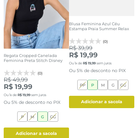
Blusa Feminina Azul Céu
B
na
Estampa Praia Summer Relax
O
D
(0)
R$ 39,99
R
R$ 19,99
R
Regata Cropped Canelada
Feminina Preta Stitch Disney
Ou
1
x de
R$
19
,
99
sem juros
O
Ou 5% de desconto no PIX
O
(0)
R$ 49,99
R$ 19,99
PP
P
M
G
GG
Ou
1
x de
R$
19
,
99
sem juros
adicionar a sacola
Ou 5% de desconto no PIX
P
M
G
GG
adicionar a sacola