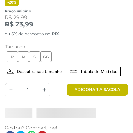
-
20%
Preço unitário
R$ 29,99
R$ 23,99
ou
5%
de desconto no
PIX
Tamanho
P
M
G
GG
Tabela de Medidas
－
＋
ADICIONAR A SACOLA