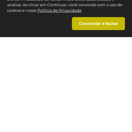
análise. Ao clicar em Continuar, você concorda com o uso de
cookies e nossa
Política de Privacidade
REDES SOCIAIS
Concordar e fechar
NOSSAS LOJAS
TERMOS MAIS BUSCADOS
Encontre a Caedu mais próxima
1
º
blusas
MAPA DO SITE
+
2
º
pijama
3
º
blusa feminina
INSTITUCIONAL
+
4
º
infantil
CARTÃO CAEDU
+
5
º
homem aranha
6
º
moletons
AJUDA
+
7
º
masculino
CONTATO
8
º
pijama feminino
9
º
feminino
Cartão Caedu