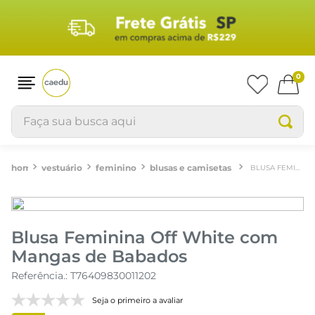
0
Faça sua busca aqui
vestuário
feminino
blusas e camisetas
BLUSA FEMININA OFF WHITE COM MANGAS DE BABADOS
Blusa Feminina Off White com
Mangas de Babados
Referência.
:
T76409830011202
Seja o primeiro a avaliar