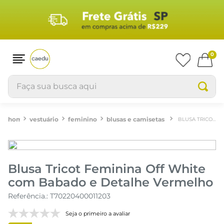
0
Faça sua busca aqui
vestuário
feminino
blusas e camisetas
BLUSA TRICOT FEMININA OFF WHITE COM BABADO E DETALHE VERMELHO
Blusa Tricot Feminina Off White
com Babado e Detalhe Vermelho
Referência.
:
T70220400011203
Seja o primeiro a avaliar