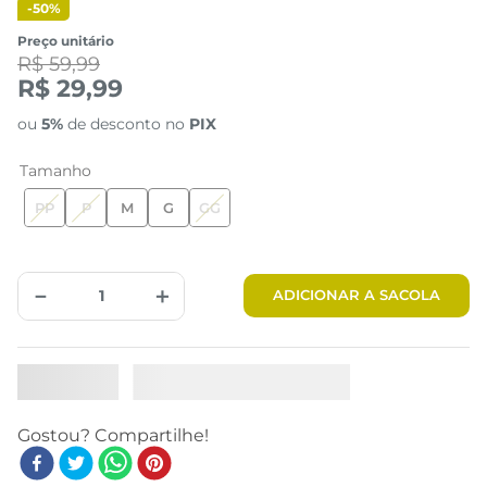
-
50%
Preço unitário
R$ 59,99
R$ 29,99
ou
5%
de desconto no
PIX
Tamanho
PP
P
M
G
GG
－
＋
ADICIONAR A SACOLA