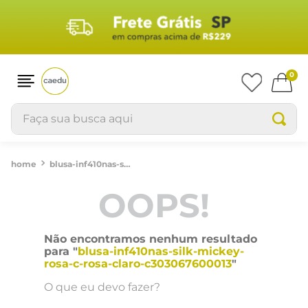
0
Faça sua busca aqui
blusa-inf410nas-silk-mickey-rosa-c-rosa-claro-c303067600013
OOPS!
Não encontramos nenhum resultado
para "
blusa-inf410nas-silk-mickey-
rosa-c-rosa-claro-c303067600013
"
O que eu devo fazer?