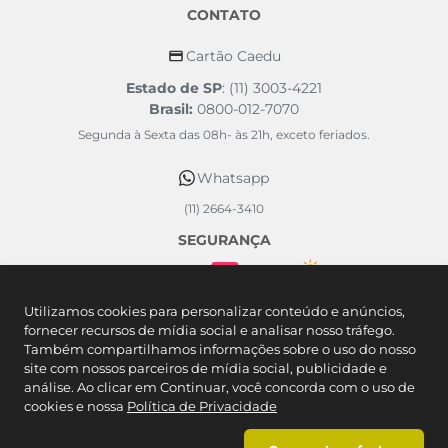
CONTATO
Cartão Caedu
Estado de SP
: (11) 3003-4221
Brasil:
0800-012-7070
Segunda à Sexta das 08h- às 21h, exceto feriados.
Whatsapp
(11) 2664-3410
SEGURANÇA
FORMAS DE PAGAMENTO
Utilizamos cookies para personalizar conteúdo e anúncios,
fornecer recursos de mídia social e analisar nosso tráfego.
Também compartilhamos informações sobre o uso do nosso
site com nossos parceiros de mídia social, publicidade e
análise. Ao clicar em Continuar, você concorda com o uso de
cookies e nossa
Política de Privacidade