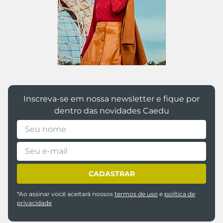
Inscreva-se em nossa newsletter e fique por
dentro das novidades Caedu
CADASTRAR
*Ao assinar você aceitará nossos
termos de uso
e
política de
privacidade