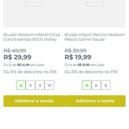
Blusão Moletom Infantil Cinza
Blusão Infantil Menino Moletom
J
Claro Estampa Stitch Disney
Mescla Gamer Squad
B
R$ 49,99
R$ 39,99
R
R$ 29,99
R$ 19,99
Ou
2
x de
R$
14
,
99
sem juros
Ou
1
x de
R$
19
,
99
sem juros
O
Ou 5% de desconto no PIX
Ou 5% de desconto no PIX
O
4
6
8
10
4
6
8
adicionar a sacola
adicionar a sacola