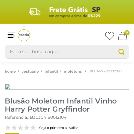
0
Faça sua busca aqui
vestuário
infantil
moletons
BLUSÃO MOLETOM INFANTIL VINHO HARRY POTTER GRYFFINDOR
Blusão Moletom Infantil Vinho
Harry Potter Gryffindor
Referência.
:
B30304160012104
Seja o primeiro a avaliar