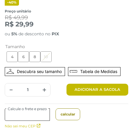
-
40%
Preço unitário
R$ 49,99
R$ 29,99
ou
5%
de desconto no
PIX
Tamanho
4
6
8
10
Tabela de Medidas
－
＋
ADICIONAR A SACOLA
Não sei meu CEP