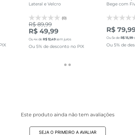
Lateral e Velcro
Bege com Fiv
(0)
R$ 89,99
R$ 79,9
R$ 49,99
Ou
5
x de
R$
15
,
99
s
Ou
4
x de
R$
12
,
49
sem juros
PIX
Ou 5% de des
Ou 5% de desconto no PIX
Este produto ainda não tem avaliações
SEJA O PRIMEIRO A AVALIAR