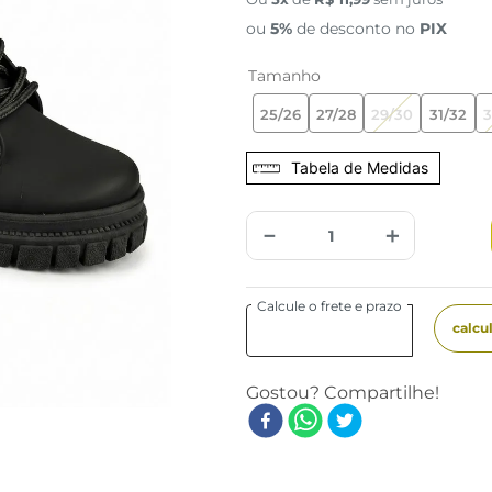
ou
5%
de desconto no
PIX
Tamanho
25/26
27/28
29/30
31/32
3
Tabela de Medidas
－
＋