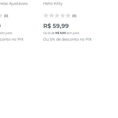
elas Ajustáveis
Hello Kitty
Gli
(0)
(0)
9
R$ 59,99
R$
em juros
Ou
5
x de
R$
11
,
99
sem juros
Ou
5
conto no PIX
Ou 5% de desconto no PIX
Ou 