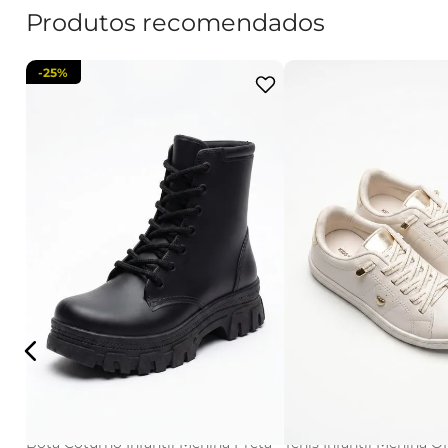
Produtos recomendados
-
25%
27/28
29/30
31/32
33/34
28
29
30
33
34
adicionar a sacola
key
Bota Coturno Infantil Menina Preta
Tênis Infantil Menina O
adicionar a s