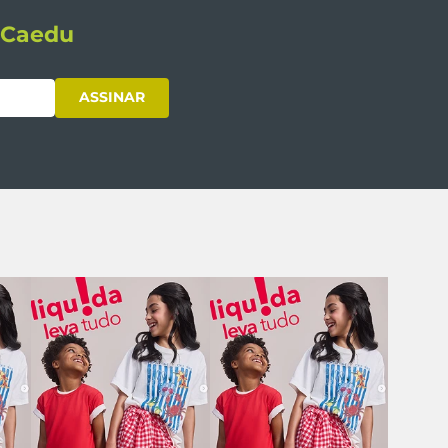
s Caedu
ASSINAR