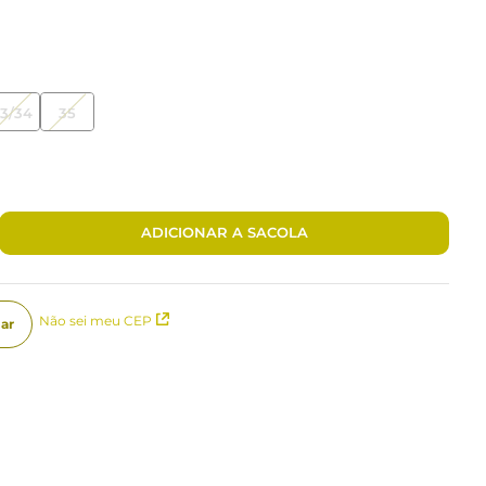
3/34
35
ADICIONAR A SACOLA
Não sei meu CEP