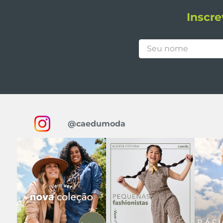
Inscre
@caedumoda