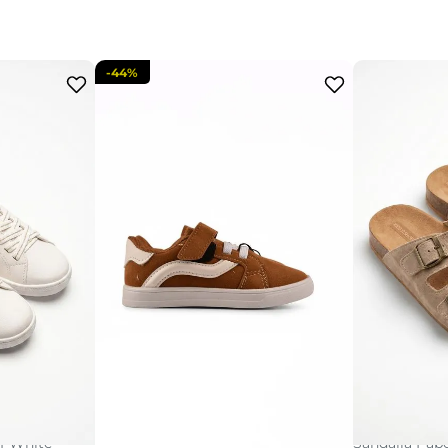
-
44%
31
32
28
2
20
21
22
23
24
25
26
27
ff White
Tênis Feminino Caramelo com Listra
Sandália Pape
acola
adi
adicionar a sacola