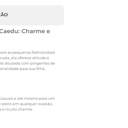
ÇÃO
a Caedu: Charme e
para as pequenas fashionistas!
usta, ela oferece atitude e
ente dourada com pingentes de
onalidade para sua filha.
os casuais e até mesmo para um
e estilo em qualquer ocasião,
a e muito charme.