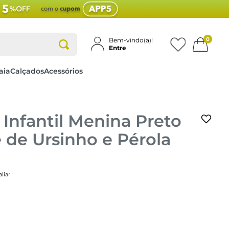
0
Bem-vindo(a)!
Entre
aia
Calçados
Acessórios
Infantil Menina Preto
 de Ursinho e Pérola
liar