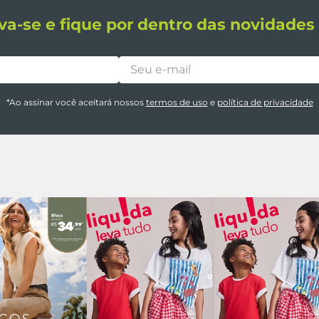
va-se e fique por dentro das novidade
*Ao assinar você aceitará nossos
termos de uso
e
política de privacidade