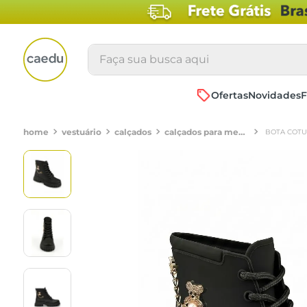
Faça sua busca aqui
Ofertas
Novidades
F
vestuário
calçados
calçados para meninas