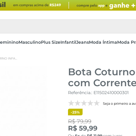
eminino
Masculino
Plus Size
Infantil
Jeans
Moda Íntima
Moda Pr
BOTA COTURNO INFANTIL MENINA PRETO COM CORRENTE DE URSINHO E PÉROLA
Bota Coturno 
com Corrente
Referência.
:
E11502410000301
Seja o primeiro a ava
-
25%
R$ 79,99
R$ 59,99
Ou
5
de
R$
11
,
99
sem juros