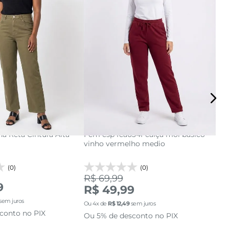
8
40
42
44
PP
P
M
G
GG
46
adicionar a sacola
a Reta Cintura Alta
Fem esp fea034f calça mol basico
Cal
cionar a sacola
vinho vermelho medio
Est
(0)
(0)
R$ 69,99
9
R$
R$ 49,99
sem juros
Ou
5
Ou
4
x de
R$
12
,
49
sem juros
conto no PIX
Ou 
Ou 5% de desconto no PIX