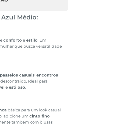
 Azul Médio:
ce
conforto
e
estilo
. Em
 mulher que busca versatilidade
passeios casuais
,
encontros
escontraído. Ideal para
vel
e
estiloso
.
nca
básica para um look casual
lo, adicione um
cinto fino
imente também com blusas