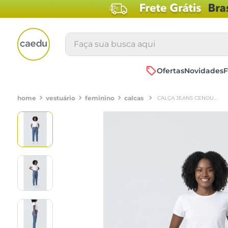
Faça sua busca aqui
Ofertas
Novidades
F
vestuário
feminino
calcas
CALÇA JEANS CENOURA FEMININA AZUL MÉDIO