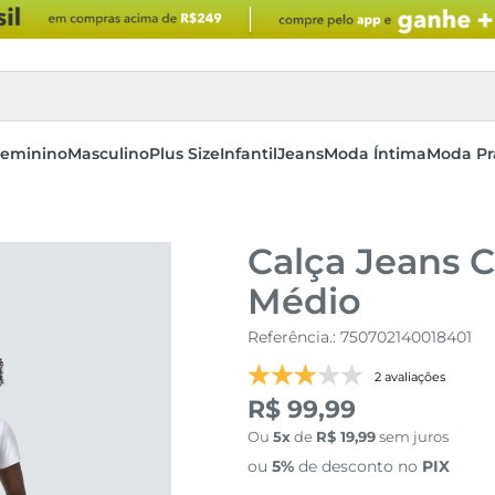
eminino
Masculino
Plus Size
Infantil
Jeans
Moda Íntima
Moda Pr
Calça Jeans 
Médio
Referência.
:
750702140018401
2 avaliações
R$ 99,99
Ou
5
de
R$
19
,
99
sem juros
ou
5%
de desconto no
PIX