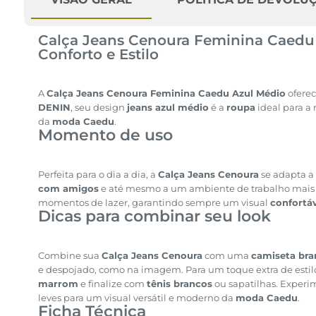
Calça Jeans Cenoura Feminina Caedu
Conforto e Estilo
A
Calça Jeans Cenoura Feminina Caedu Azul Médio
ofere
DENIN
, seu design
jeans azul médio
é a
roupa
ideal para a
da
moda Caedu
.
Momento de uso
Perfeita para o dia a dia, a
Calça Jeans Cenoura
se adapta a
com amigos
e até mesmo a um ambiente de trabalho mais d
momentos de lazer, garantindo sempre um visual
confortá
Dicas para combinar seu look
Combine sua
Calça Jeans Cenoura
com uma
camiseta bra
e despojado, como na imagem. Para um toque extra de esti
marrom
e finalize com
tênis brancos
ou sapatilhas. Exper
leves para um visual versátil e moderno da
moda Caedu
.
Ficha Técnica