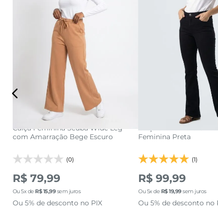
P
M
G
GG
36
38
40
46
adicionar a sacola
lha
Calça Feminina Scuba Wide Leg
Calça Jeans Flare Cintu
adicionar a s
com Amarração Bege Escuro
Feminina Preta
(0)
(1)
R$ 79,99
R$ 99,99
Ou
5
x de
R$
15
,
99
sem juros
Ou
5
x de
R$
19
,
99
sem juros
Ou 5% de desconto no PIX
Ou 5% de desconto no 