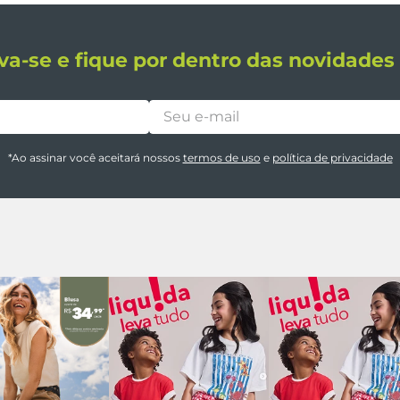
va-se e fique por dentro das novidade
*Ao assinar você aceitará nossos
termos de uso
e
política de privacidade