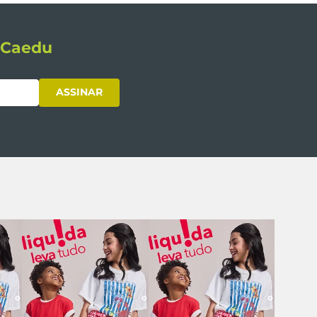
s Caedu
ASSINAR