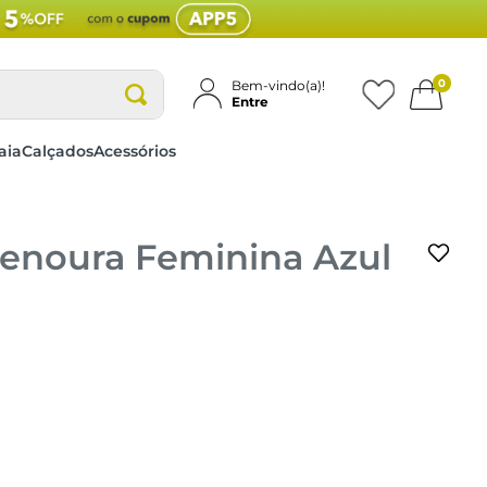
0
Bem-vindo(a)!
Entre
aia
Calçados
Acessórios
Cenoura Feminina Azul