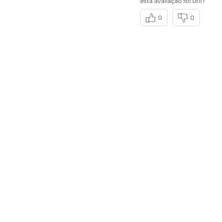
esta avaliação foi útil?
0
0