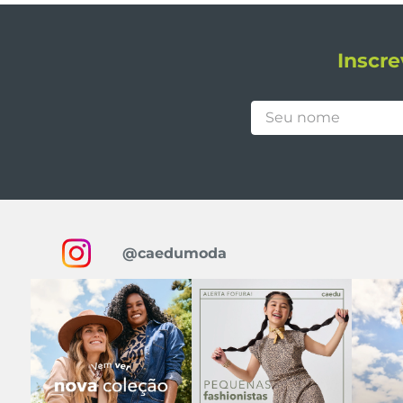
Inscre
@caedumoda