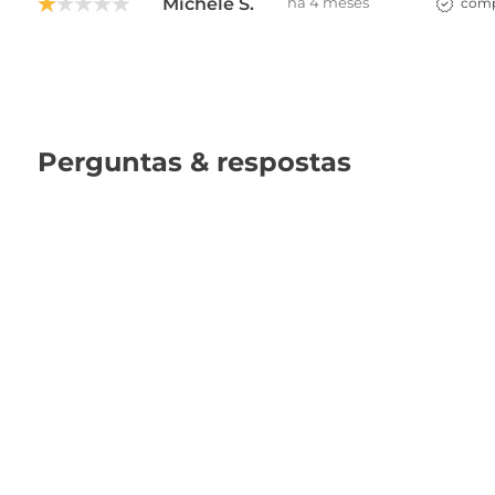
Michele S.
há 4 meses
comp
Perguntas & respostas