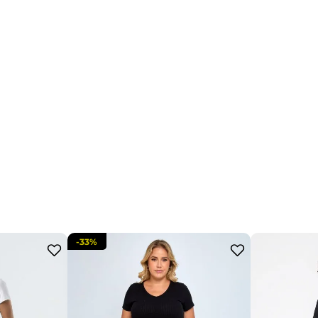
-
33%