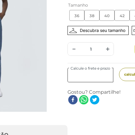
Tamanho
36
38
40
42
－
＋
ÇÃO