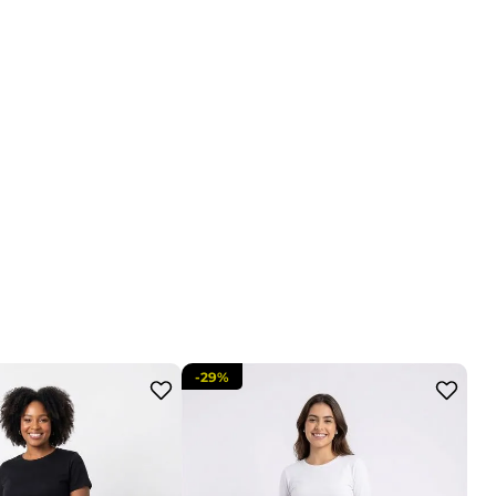
-
29%