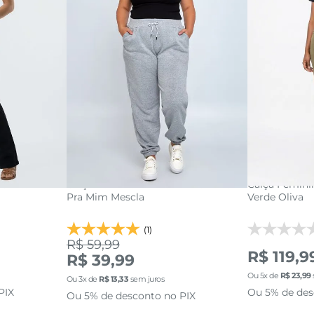
36
3
42
44
G1
G2
G3
adicionar a sacola
ra Alta
Calça de Moletom Feminina Feita
Calça Feminin
adi
acola
Pra Mim Mescla
Verde Oliva
(1)
R$ 59,99
R$ 119,9
R$ 39,99
Ou
5
x de
R$
23
,
99
Ou
3
x de
R$
13
,
33
sem juros
PIX
Ou 5% de des
Ou 5% de desconto no PIX