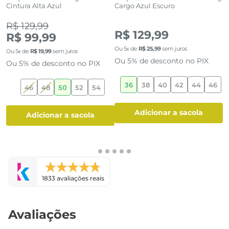
Cintura Alta Azul
Cargo Azul Escuro
M
(1)
(0)
R$ 129,99
R
R$ 129,99
R$ 99,99
Ou
5
x de
R$
25
,
99
sem juros
Ou
5
x de
R$
19
,
99
sem juros
O
Ou 5% de desconto no PIX
Ou 5% de desconto no PIX
O
36
38
40
42
44
46
6
46
48
50
52
54
adicionar a sacola
adicionar a sacola
1833 avaliações reais
Avaliações