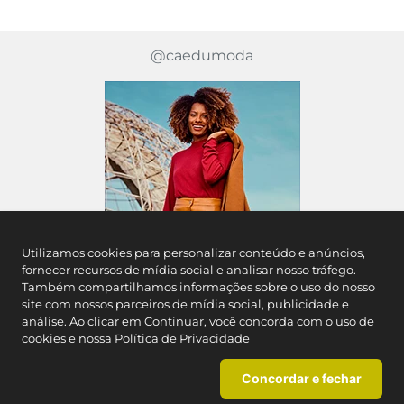
@caedumoda
Utilizamos cookies para personalizar conteúdo e anúncios,
fornecer recursos de mídia social e analisar nosso tráfego.
Também compartilhamos informações sobre o uso do nosso
site com nossos parceiros de mídia social, publicidade e
análise. Ao clicar em Continuar, você concorda com o uso de
cookies e nossa
Política de Privacidade
Inscreva-se em nossa newsletter e fique por
Concordar e fechar
dentro das novidades Caedu