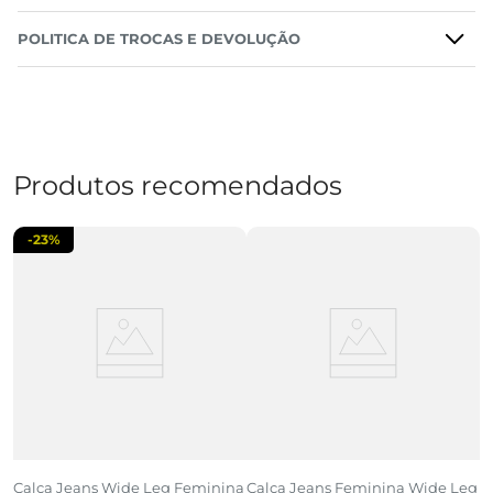
POLITICA DE TROCAS E DEVOLUÇÃO
Produtos recomendados
-
23%
Calça Jeans Wide Leg Feminina
Calça Jeans Feminina Wide Leg
C