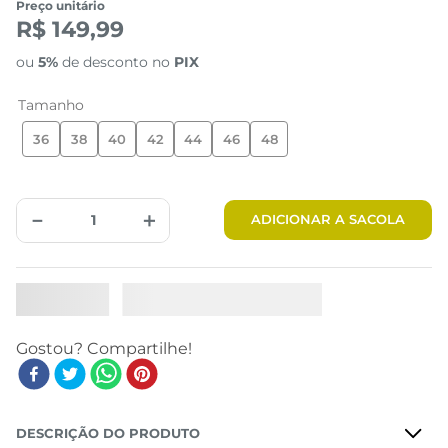
Preço unitário
R$ 149,99
ou
5%
de desconto no
PIX
Tamanho
36
38
40
42
44
46
48
－
＋
ADICIONAR A SACOLA
DESCRIÇÃO DO PRODUTO