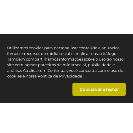
Utilizamos cookies para personalizar conteúdo e anúncios,
fornecer recursos de mídia social e analisar nosso tráfego.
Também compartilhamos informações sobre o uso do nosso
site com nossos parceiros de mídia social, publicidade e
análise. Ao clicar em Continuar, você concorda com o uso de
cookies e nossa
Política de Privacidade
Concordar e fechar
Faça sua busca aqui
0